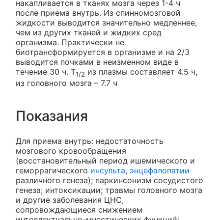
накапливается в тканях мозга через 1-4 ч
после приема внутрь. Из спинномозговой
жидкости выводится значительно медленнее,
чем из других тканей и жидких сред
организма. Практически не
биотрансформируется в организме и на 2/3
выводится почками в неизменном виде в
течение 30 ч. T
из плазмы составляет 4.5 ч,
1/2
из головного мозга – 7.7 ч
Показания
Для приема внутрь: недостаточность
мозгового кровообращения
(восстановительный период ишемического и
геморрагического
инсульта
,
энцефалопатии
различного генеза); паркинсонизм сосудистого
генеза; интоксикации; травмы головного мозга
и другие заболевания ЦНС,
сопровождающиеся снижением
интеллектуально-мнестических функций;