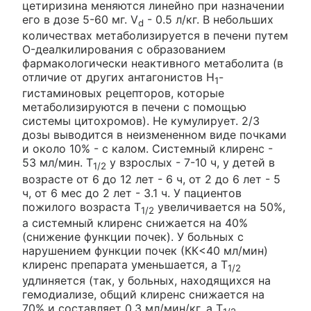
цетиризина меняются линейно при назначении
его в дозе 5-60 мг. V
- 0.5 л/кг. В небольших
d
количествах метаболизируется в печени путем
O-деалкилирования с образованием
фармакологически неактивного метаболита (в
отличие от других антагонистов Н
-
1
гистаминовых рецепторов, которые
метаболизируются в печени с помощью
системы цитохромов). Не кумулирует. 2/3
дозы выводится в неизмененном виде почками
и около 10% - с калом. Системный клиренс -
53 мл/мин. T
у взрослых - 7-10 ч, у детей в
1/2
возрасте от 6 до 12 лет - 6 ч, от 2 до 6 лет - 5
ч, от 6 мес до 2 лет - 3.1 ч. У пациентов
пожилого возраста T
увеличивается на 50%,
1/2
а системный клиренс снижается на 40%
(снижение функции почек). У больных с
нарушением функции почек (КК<40 мл/мин)
клиренс препарата уменьшается, а T
1/2
удлиняется (так, у больных, находящихся на
гемодиализе, общий клиренс снижается на
70% и составляет 0.3 мл/мин/кг, а T