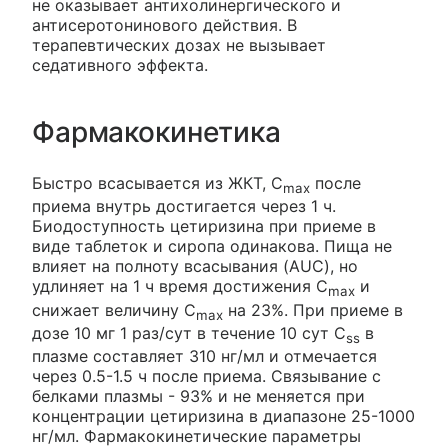
не оказывает антихолинергического и
антисеротонинового действия. В
терапевтических дозах не вызывает
седативного эффекта.
Фармакокинетика
Быстро всасывается из ЖКТ, C
после
max
приема внутрь достигается через 1 ч.
Биодоступность цетиризина при приеме в
виде таблеток и сиропа одинакова. Пища не
влияет на полноту всасывания (AUC), но
удлиняет на 1 ч время достижения C
и
max
снижает величину C
на 23%. При приеме в
max
дозе 10 мг 1 раз/сут в течение 10 сут C
в
ss
плазме составляет 310 нг/мл и отмечается
через 0.5-1.5 ч после приема. Связывание с
белками плазмы - 93% и не меняется при
концентрации цетиризина в диапазоне 25-1000
нг/мл. Фармакокинетические параметры