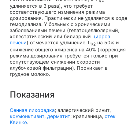
1/2
удлиняется в 3 раза), что требует
соответствующего изменения режима
дозирования. Практически не удаляется в ходе
гемодиализа. У больных с хроническими
заболеваниями печени (гепатоцеллюлярный,
холестатический или билиарный
цирроз
печени
) отмечается удлинение T
на 50% и
1/2
снижение общего клиренса на 40% (коррекция
режима дозирования требуется только при
сопутствующем снижении скорости
клубочковой фильтрации). Проникает в
грудное молоко.
Показания
Сенная лихорадка
; аллергический ринит,
конъюнктивит
,
дерматит
; крапивница,
отек
Квинке
.