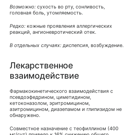
Возможно:
сухость во рту, сонливость,
головная боль, утомляемость.
Редко:
кожные проявления аллергических
реакций, ангионевротический отек.
В отдельных случаях:
диспепсия, возбуждение.
Лекарственное
взаимодействие
Фармакокинетического взаимодействия с
псевдоэфедрином, циметидином,
кетоконазолом, эритромицином,
азитромицином, диазепамом и глипизидом не
обнаружено.
Совместное назначение с теофиллином (400
мг/сут) привело к 16% снижению общего