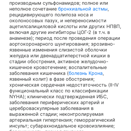
производным сульфонамидов; полное или
неполное сочетание
бронхиальной астмы
,
рецидивирующего полипоза носа и
околоносовых пазух, и непереносимости
ацетилсалициловой кислоты или других НПВП,
включая другие ингибиторы ЦОГ-2 (в т.ч. в
анамнезе); период после проведения операции
аортокоронарного шунтирования; эрозивно-
язвенные изменения слизистой оболочки
желудка или двенадцатиперстной кишки в
стадии обострения, активное желудочно-
кишечное кровотечение; воспалительные
заболевания кишечника (
болезнь Крона
,
язвенный колит) в фазе обострения;
хроническая сердечная недостаточность (II-IV
функциональный класс по классификации
NYHA); клинически подтвержденная ИБС,
заболевания периферических артерий и
цереброваскулярные заболевания в
выраженной стадии; неконтролируемая
артериальная гипертензия; геморрагический
инсульт; субарахноидальное кровоизлияние;