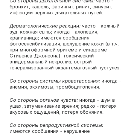
Со стороны дыхательной системы:
часто -
бронхит, кашель, фарингит, ринит, синусит,
инфекции верхних дыхательных путей.
Дерматологические реакции:
часто - кожный
зуд, кожная сыпь; иногда - алопеция,
крапивница; имеются сообщения -
фотосенсибилизация, шелушение кожи (в т.ч.
при многоформной эритеме и синдроме
Стивенса-Джонсона), токсический
эпидермальный некролиз, острый
генерализованный экзантематозный пустулез.
Со стороны системы кроветворения:
иногда -
анемия, экхимозы, тромбоцитопения.
Со стороны органов чувств:
иногда - шум в
ушах, затуманивание зрения; редко - потеря
вкусовых ощущений, потеря обоняния.
Со стороны репродуктивной системы:
имеются сообщения - нарушение