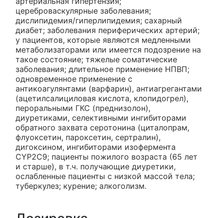
артериальная гипертензия;
цереброваскулярные заболевания;
дислипидемия/гиперлипидемия; сахарный
диабет; заболевания периферических артерий;
у пациентов, которые являются медленными
метаболизаторами или имеется подозрение на
такое состояние; тяжелые соматические
заболевания; длительное применение НПВП;
одновременное применение с
антикоагулянтами (варфарин), антиагрегантами
(ацетилсалициловая кислота, клопидогрел),
пероральными ГКС (преднизолон),
диуретиками, селективными ингибиторами
обратного захвата серотонина (циталопрам,
флуоксетин, пароксетин, сертралин),
дигоксином, ингибиторами изофермента
CYP2C9; пациенты пожилого возраста (65 лет
и старше), в т.ч. получающие диуретики,
ослабленные пациенты с низкой массой тела;
туберкулез; курение; алкоголизм.