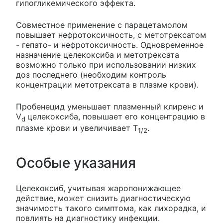
гипогликемического эффекта.
Совместное применение с парацетамолом
повышает нефротоксичность, с метотрексатом
- гепато- и нефротоксичность. Одновременное
назначение целекоксиба и метотрексата
возможно только при использовании низких
доз последнего (необходим контроль
концентрации метотрексата в плазме крови).
Пробенецид уменьшает плазменный клиренс и
V
целекоксиба, повышает его концентрацию в
d
плазме крови и увеличивает T
.
1/2
Особые указания
Целекоксиб, учитывая жаропонижающее
действие, может снизить диагностическую
значимость такого симптома, как лихорадка, и
повлиять на диагностику инфекции.