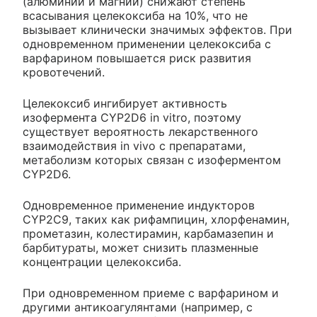
(алюминий и магний) снижают степень
всасывания целекоксиба на 10%, что не
вызывает клинически значимых эффектов. При
одновременном применении целекоксиба с
варфарином повышается риск развития
кровотечений.
Целекоксиб ингибирует активность
изофермента CYP2D6 in vitro, поэтому
существует вероятность лекарственного
взаимодействия in vivo с препаратами,
метаболизм которых связан с изоферментом
CYP2D6.
Одновременное применение индукторов
CYP2C9, таких как рифампицин, хлорфенамин,
прометазин, колестирамин, карбамазепин и
барбитураты, может снизить плазменные
концентрации целекоксиба.
При одновременном приеме с варфарином и
другими антикоагулянтами (например, с