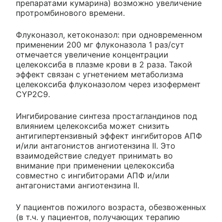
препаратами кумарина) возможно увеличение
протромбинового времени.
Флуконазол, кетоконазол: при одновременном
применении 200 мг флуконазола 1 раз/сут
отмечается увеличение концентрации
целекоксиба в плазме крови в 2 раза. Такой
эффект связан с угнетением метаболизма
целекоксиба флуконазолом через изофермент
CYP2C9.
Ингибирование синтеза простагландинов под
влиянием целекоксиба может снизить
антигипертензивный эффект ингибиторов АПФ
и/или антагонистов ангиотензина II. Это
взаимодействие следует принимать во
внимание при применении целекоксиба
совместно с ингибиторами АПФ и/или
антагонистами ангиотензина II.
У пациентов пожилого возраста, обезвоженных
(в т.ч. у пациентов, получающих терапию