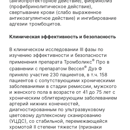
(ангиопротекторное действие), фибринолиз
(профибринолитическое действие),
свертывание крови (слабо выраженное
антикоагулянтное действие) и ингибирование
адгезии тромбоцитов.
Клиническая эффективность и безопасность
В клиническом исследовании III фазы по
изучению эффективности и безопасности
®
применения препарата Тромболикс
Про в
®
сравнении с препаратом Вессел
Дуэ Ф
приняло участие 230 пациентов, в т.ч. 158
пациентов с сопутствующими хроническими
заболеваниями в стадии ремиссии, мужского
и женского пола в возрасте от 41 до 75 лет с
хроническим облитерирующим заболеванием
артерий нижних конечностей,
диагностированным по ультразвуковому
цветовому дуплексному сканированию
(УЦДС), со стабильной, перемежающейся
хромотой II степени тяжести (признаки