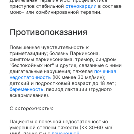
Длительная терапия ИБС: профилактика
приступов стабильной
стенокардии
в составе
моно- или комбинированной терапии.
Противопоказания
Повышенная чувствительность к
триметазидину; болезнь Паркинсона,
симптомы паркинсонизма, тремор, синдром
"беспокойных ног" и другие, связанные с ними
двигательные нарушения; тяжелая
почечная
недостаточность
(КК менее 30 мл/мин);
детский и подростковый возраст до 18 лет;
беременность
, период лактации (грудного
вскармливания).
С осторожностью
Пациенты с почечной недостаточностью
умеренной степени тяжести (КК 30-60 мл/
мин), пациенты с
печеночной