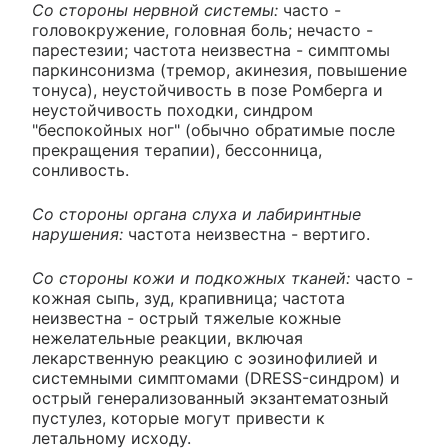
Со стороны нервной системы:
часто -
головокружение, головная боль; нечасто -
парестезии; частота неизвестна - симптомы
паркинсонизма (тремор, акинезия, повышение
тонуса), неустойчивость в позе Ромберга и
неустойчивость походки, синдром
"беспокойных ног" (обычно обратимые после
прекращения терапии), бессонница,
сонливость.
Со стороны органа слуха и лабиринтные
нарушения:
частота неизвестна - вертиго.
Со стороны кожи и подкожных тканей:
часто -
кожная сыпь, зуд, крапивница; частота
неизвестна - острый тяжелые кожные
нежелательные реакции, включая
лекарственную реакцию с эозинофилией и
системными симптомами (DRESS-синдром) и
острый генерализованный экзантематозный
пустулез, которые могут привести к
летальному исходу.