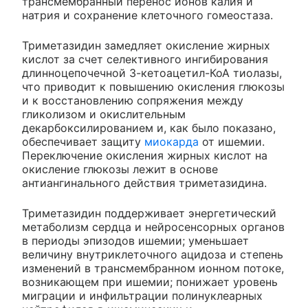
трансмембранный перенос ионов калия и
натрия и сохранение клеточного гомеостаза.
Триметазидин замедляет окисление жирных
кислот за счет селективного ингибирования
длинноцепочечной 3-кетоацетил-КоА тиолазы,
что приводит к повышению окисления глюкозы
и к восстановлению сопряжения между
гликолизом и окислительным
декарбоксилированием и, как было показано,
обеспечивает защиту
миокарда
от ишемии.
Переключение окисления жирных кислот на
окисление глюкозы лежит в основе
антиангинального действия триметазидина.
Триметазидин поддерживает энергетический
метаболизм сердца и нейросенсорных органов
в периоды эпизодов ишемии; уменьшает
величину внутриклеточного ацидоза и степень
изменений в трансмембранном ионном потоке,
возникающем при ишемии; понижает уровень
миграции и инфильтрации полинуклеарных