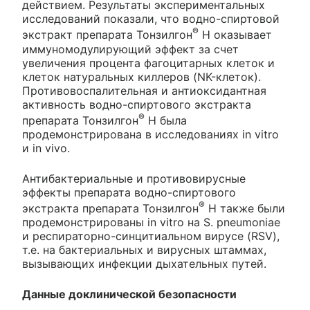
действием. Результаты экспериментальных
исследований показали, что водно-спиртовой
®
экстракт препарата Тонзилгон
Н оказывает
иммуномодулирующий эффект за счет
увеличения процента фагоцитарных клеток и
клеток натуральных киллеров (NK-клеток).
Противовоспалительная и антиоксидантная
активность водно-спиртового экстракта
®
препарата Тонзилгон
Н была
продемонстрирована в исследованиях in vitro
и in vivo.
Антибактериальные и противовирусные
эффекты препарата водно-спиртового
®
экстракта препарата Тонзилгон
Н также были
продемонстрированы in vitro на S. pneumoniae
и респираторно-синцитиальном вирусе (RSV),
т.е. на бактериальных и вирусных штаммах,
вызывающих инфекции дыхательных путей.
Данные доклинической безопасности