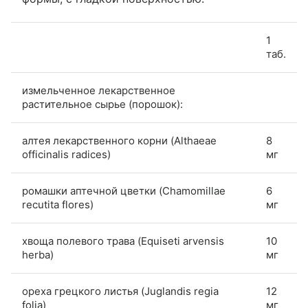
1
таб.
измельченное лекарственное
растительное сырье (порошок):
алтея лекарственного корни (Althaeae
8
officinalis radices)
мг
ромашки аптечной цветки (Chamomillae
6
recutita flores)
мг
хвоща полевого трава (Equiseti arvensis
10
herba)
мг
ореха грецкого листья (Juglandis regia
12
folia)
мг