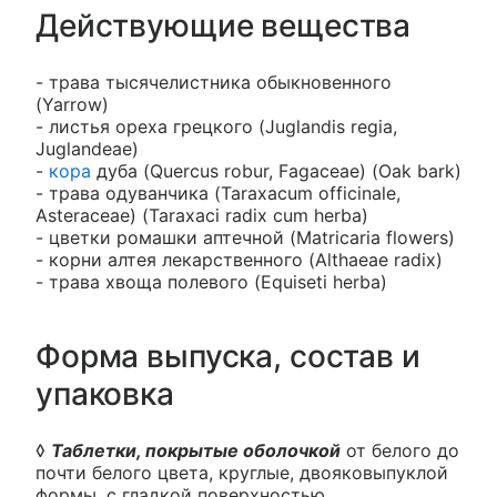
Действующие вещества
- трава тысячелистника обыкновенного
(Yarrow)
- листья ореха грецкого (Juglandis regia,
Juglandeae)
-
кора
дуба (Quercus robur, Fagaceae) (Oak bark)
- трава одуванчика (Taraxacum officinale,
Asteraceae) (Taraxaci radix cum herba)
- цветки ромашки аптечной (Matricaria flowers)
- корни алтея лекарственного (Althaeae radix)
- трава хвоща полевого (Equiseti herba)
Форма выпуска, состав и
упаковка
◊
Таблетки, покрытые оболочкой
от белого до
почти белого цвета, круглые, двояковыпуклой
формы, с гладкой поверхностью.