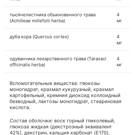
тысячелистника обыкновенного трава
4
(Achilleae millefolii herba)
мг
дуба кора (Quercus cortex)
4
мг
одуванчика лекарственного трава (Taraxaci
4
officinalis herba)
мг
Вспомогательные вещества: глюкозы
моногидрат, крахмал кукурузный, крахмал
картофельный, кремния диоксид коллоидный
безводный, лактозы моногидрат, стеариновая
кислота.
Состав оболочки:
воск горный гликолевый,
глюкоза жидкая (декстрозный эквивалент
42%), декстрин, кальция карбонат (E170),