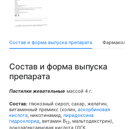
Состав и форма выпуска препарата
Фармаколо
Состав и форма выпуска
препарата
Пастилки жевательные
массой 4 г.
Состав:
глюкозный сироп, сахар, желатин,
витаминный премикс (холин,
аскорбиновая
кислота
, никотинамид,
пиридоксина
гидрохлорид
, витамин В
, мальтодекстрин),
12
докозагексаеновая кислота (ДГК,