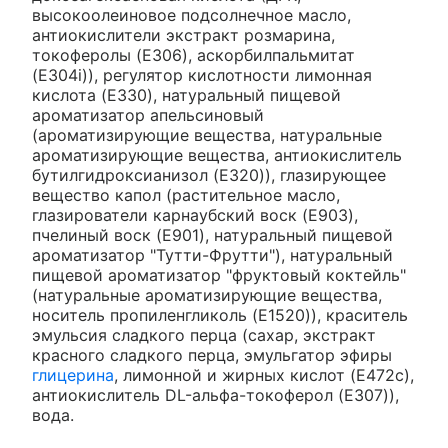
высокоолеиновое подсолнечное масло,
антиокислители экстракт розмарина,
токоферолы (E306), аскорбилпальмитат
(E304i)), регулятор кислотности лимонная
кислота (E330), натуральный пищевой
ароматизатор апельсиновый
(ароматизирующие вещества, натуральные
ароматизирующие вещества, антиокислитель
бутилгидроксианизол (E320)), глазирующее
вещество капол (растительное масло,
глазирователи карнаубский воск (E903),
пчелиный воск (E901), натуральный пищевой
ароматизатор "Тутти-Фрутти"), натуральный
пищевой ароматизатор "фруктовый коктейль"
(натуральные ароматизирующие вещества,
носитель пропиленгликоль (E1520)), краситель
эмульсия сладкого перца (сахар, экстракт
красного сладкого перца, эмульгатор эфиры
глицерина
, лимонной и жирных кислот (E472c),
антиокислитель DL-альфа-токоферол (E307)),
вода.