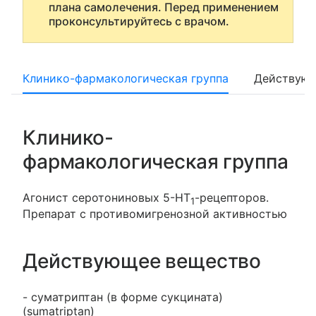
плана самолечения. Перед применением
проконсультируйтесь с врачом.
Клинико-фармакологическая группа
Действующ
Клинико-
фармакологическая группа
Агонист серотониновых 5-HT
-рецепторов.
1
Препарат с противомигренозной активностью
Действующее вещество
- суматриптан (в форме сукцината)
(sumatriptan)