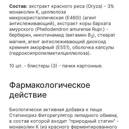
Состав:
экстракт красного риса (Oryza) - 3%
монаколин K, целлюлоза
микрокристаллическая (E460i) (агент
антислеживающий), экстракт коры бархата
амурского (Phellodendron amurense Rupr.) -
берберин, никотинамид (витамин B
), стеарат
3
магния, агент антислеживающий диоксид
кремния аморфный (E551), оболочка капсулы
(гидроксипропилметилцеллюлоза).
10 шт. - блистеры (3) - пачки картонные.
Фармакологическое
действие
Биологически активная добавка к пище
Статинориз Фиторегулятор липидного обмена,
в состав которой входит "природный статин" -
монаколин К (из красного ферментированного