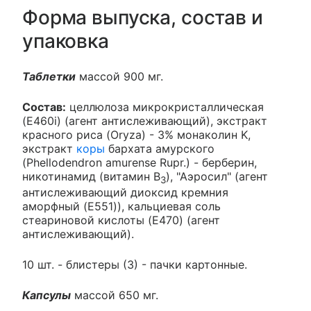
Форма выпуска, состав и
упаковка
Таблетки
массой 900 мг.
Состав:
целлюлоза микрокристаллическая
(E460i) (агент антислеживающий), экстракт
красного риса (Oryza) - 3% монаколин K,
экстракт
коры
бархата амурского
(Phellodendron amurense Rupr.) - берберин,
никотинамид (витамин B
), "Аэросил" (агент
3
антислеживающий диоксид кремния
аморфный (E551)), кальциевая соль
стеариновой кислоты (E470) (агент
антислеживающий).
10 шт. - блистеры (3) - пачки картонные.
Капсулы
массой 650 мг.