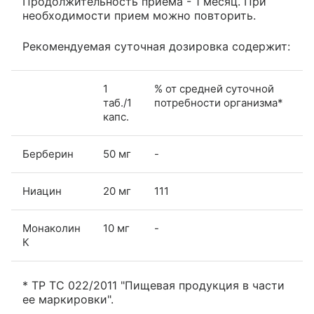
Продолжительность приема - 1 месяц. При
необходимости прием можно повторить.
Рекомендуемая суточная дозировка содержит:
1
% от средней суточной
таб./1
потребности организма*
капс.
Берберин
50 мг
-
Ниацин
20 мг
111
Монаколин
10 мг
-
К
* ТР ТС 022/2011 "Пищевая продукция в части
ее маркировки".