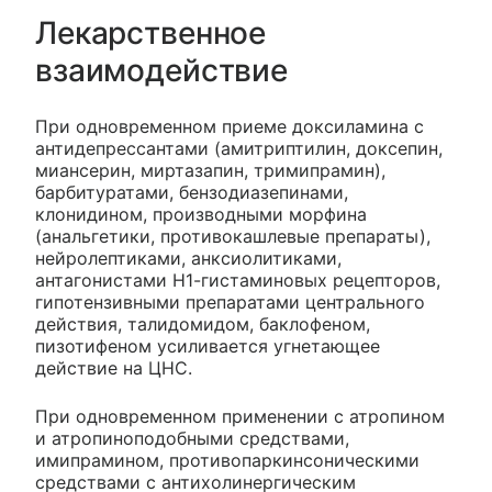
Лекарственное
взаимодействие
При одновременном приеме доксиламина с
антидепрессантами (амитриптилин, доксепин,
миансерин, миртазапин, тримипрамин),
барбитуратами, бензодиазепинами,
клонидином, производными морфина
(анальгетики, противокашлевые препараты),
нейролептиками, анксиолитиками,
антагонистами Н1-гистаминовых рецепторов,
гипотензивными препаратами центрального
действия, талидомидом, баклофеном,
пизотифеном усиливается угнетающее
действие на ЦНС.
При одновременном применении с атропином
и атропиноподобными средствами,
имипрамином, противопаркинсоническими
средствами с антихолинергическим