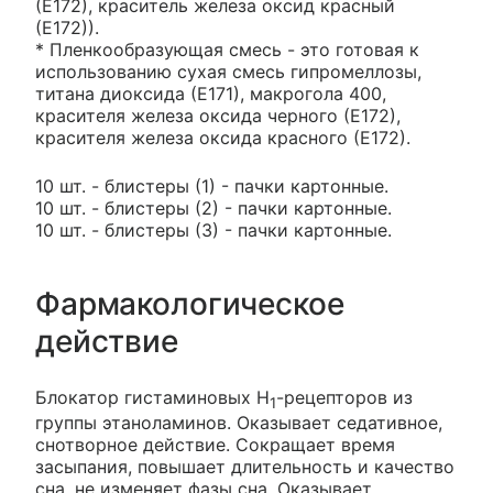
(Е172), краситель железа оксид красный
(Е172)).
* Пленкообразующая смесь - это готовая к
использованию сухая смесь гипромеллозы,
титана диоксида (Е171), макрогола 400,
красителя железа оксида черного (Е172),
красителя железа оксида красного (Е172).
10 шт. - блистеры (1) - пачки картонные.
10 шт. - блистеры (2) - пачки картонные.
10 шт. - блистеры (3) - пачки картонные.
Фармакологическое
действие
Блокатор гистаминовых H
-рецепторов из
1
группы этаноламинов. Оказывает седативное,
снотворное действие. Сокращает время
засыпания, повышает длительность и качество
сна, не изменяет фазы сна. Оказывает