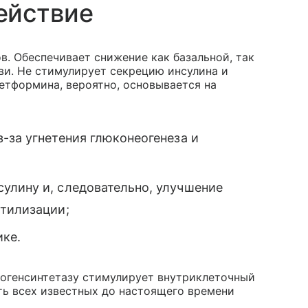
ействие
в. Обеспечивает снижение как базальной, так
ви. Не стимулирует секрецию инсулина и
етформина, вероятно, основывается на
-за угнетения глюконеогенеза и
улину и, следовательно, улучшение
утилизации;
ике.
когенсинтетазу стимулирует внутриклеточный
ть всех известных до настоящего времени