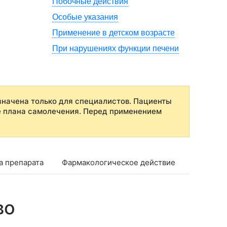
Побочные действия
Особые указания
Применение в детском возрасте
При нарушениях функции печени
начена только для специалистов. Пациенты
е плана самолечения. Перед применением
а препарата
Фармакологическое действие
Фармако
во