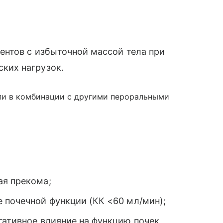
иентов с избыточной массой тела при
ких нагрузок.
ли в комбинации с другими пероральными
ая прекома;
 почечной функции (КК <60 мл/мин);
гативное влияние на функцию почек