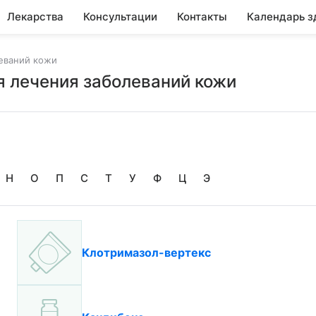
Лекарства
Консультации
Контакты
Календарь з
еваний кожи
 лечения заболеваний кожи
Н
О
П
С
Т
У
Ф
Ц
Э
Клотримазол-вертекс