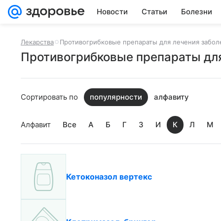
Новости
Статьи
Болезни
Лекарства
Противогрибковые препараты для лечения забол
Противогрибковые препараты для
Сортировать по
популярности
алфавиту
Алфавит
Все
А
Б
Г
З
И
К
Л
М
Кетоконазол вертекс