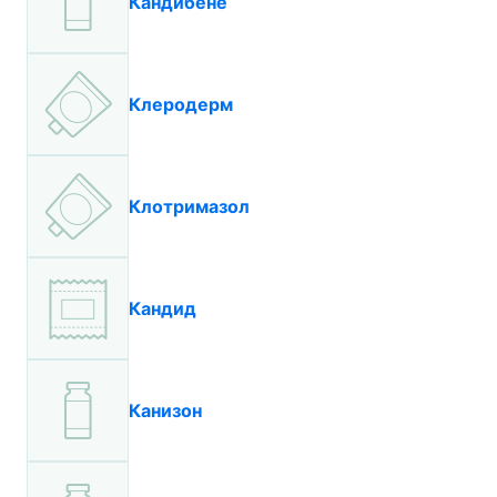
Кандибене
Клеродерм
Клотримазол
Кандид
Канизон