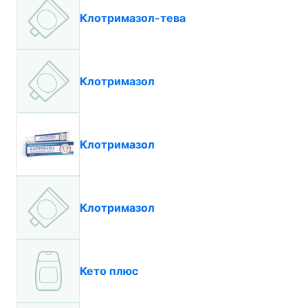
Клотримазол-тева
Клотримазол
Клотримазол
Клотримазол
Кето плюс