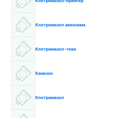
Клотримазол-брингер
Клотримазол авексима
Клотримазол-тева
Канизон
Клотримазол