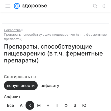
Лекарства
Препараты, способствующие пищеварению (в т.ч. ферментные
препараты)
Препараты, способствующие
пищеварению (в т.ч. ферментные
препараты)
Сортировать по
популярности
алфавиту
Алфавит
Все
А
К
М
Н
П
Ф
Э
Ю