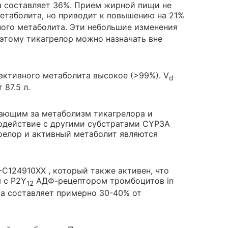
а составляет 36%. Прием жирной пищи не
етаболита, но приводит к повышению на 21%
ого метаболита. Эти небольшие изменения
этому тикагрелор можно назначать вне
активного метаболита высокое (>99%). V
d
87.5 л.
ающим за метаболизм тикагрелора и
модействие с другими субстратами CYP3A
грелор и активный метаболит являются
C124910XX , который также активен, что
 с Р2Y
АДФ-рецептором тромбоцитов in
12
та составляет примерно 30-40% от