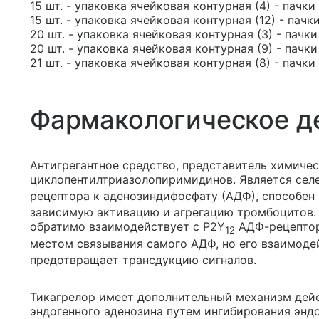
15 шт. - упаковка ячейковая контурная (4) - пачки
15 шт. - упаковка ячейковая контурная (12) - пачк
20 шт. - упаковка ячейковая контурная (3) - пачк
20 шт. - упаковка ячейковая контурная (9) - пачк
21 шт. - упаковка ячейковая контурная (8) - пачки
Фармакологическое д
Антигрегантное средство, представитель химичес
циклопентилтриазолопиримидинов. Является сел
рецептора к аденозиндифосфату (АДФ), способе
зависимую активацию и агрегацию тромбоцитов. 
обратимо взаимодействует с Р2Y
АДФ-рецептор
12
местом связывания самого АДФ, но его взаимоде
предотвращает трансдукцию сигналов.
Тикагрелор имеет дополнительный механизм дей
эндогенного аденозина путем ингибирования энд