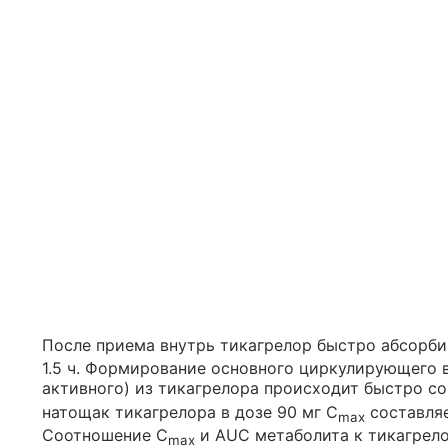
После приема внутрь тикагрелор быстро абсорби
1.5 ч. Формирование основного циркулирующего 
активного) из тикагрелора происходит быстро со
натощак тикагрелора в дозе 90 мг С
составляе
max
Соотношение С
и AUC метаболита к тикагрелор
max