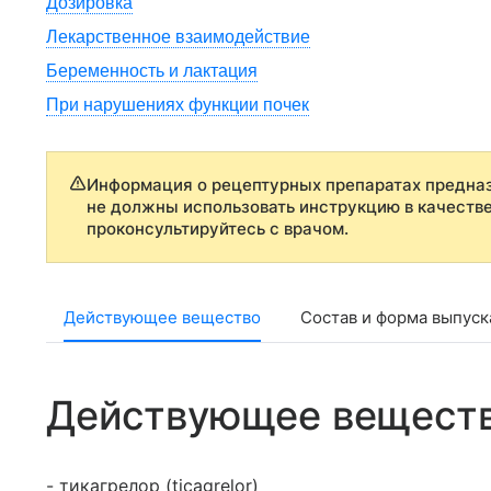
Дозировка
Лекарственное взаимодействие
Беременность и лактация
При нарушениях функции почек
Информация о рецептурных препаратах предназ
не должны использовать инструкцию в качеств
проконсультируйтесь с врачом.
Действующее вещество
Состав и форма выпуск
Действующее вещест
- тикагрелор (ticagrelor)