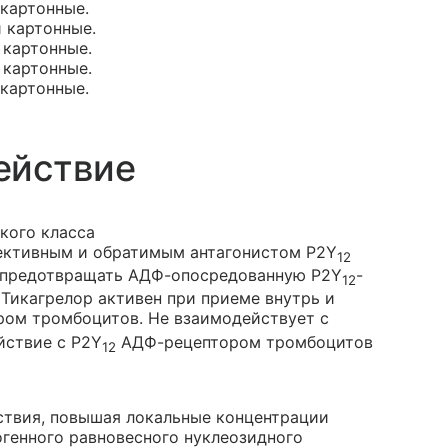
 картонные.
и картонные.
и картонные.
и картонные.
 картонные.
ействие
кого класса
ективным и обратимым антагонистом Р2Y
12
н предотвращать АДФ-опосредованную P2Y
-
12
Тикагрелор активен при приеме внутрь и
ом тромбоцитов. Не взаимодействует с
йствие с Р2Y
АДФ-рецептором тромбоцитов
12
ствия, повышая локальные концентрации
огенного равновесного нуклеозидного