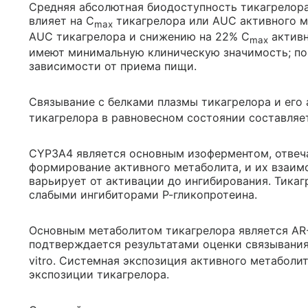
Средняя абсолютная биодоступность тикагрелор
влияет на С
тикагрелора или AUC активного м
max
AUC тикагрелора и снижению на 22% С
активн
max
имеют минимальную клиническую значимость; по
зависимости от приема пищи.
Связывание с белками плазмы тикагрелора и его 
тикагрелора в равновесном состоянии составляет 
CYP3A4 является основным изоферментом, отвеч
формирование активного метаболита, и их взаи
варьирует от активации до ингибирования. Тика
слабыми ингибиторами Р-гликопротеина.
Основным метаболитом тикагрелора является AR-
подтверждается результатами оценки связывания
vitro. Системная экспозиция активного метаболи
экспозиции тикагрелора.