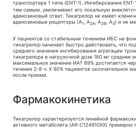
транспортера 1 типа (ENT-1). Ингибирование ENT
тем самым, увеличивает его локальную внеклето
аденозиновый ответ. Тикагрелор не имеет клинич
аденозиновые рецепторы (A
, А
, А
, A
) и не м
1
2А
2В
3
У пациентов со стабильным течением ИБС на фо
тикагрелор начинает быстро действовать, что п
среднего значения ингибирования агрегации тром
тикагрелора в нагрузочной дозе 180 мг среднее 
максимальное значение ИАТ 89% достигается чер
течение 2-8 ч. У 90% пациентов окончательное зн
после приема.
Фармакокинетика
Тикагрелор характеризуется линейной фармакоки
активного метаболита (AR-C124910XX) примерно п