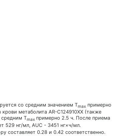
руется со средним значением T
примерно
max
в крови метаболита AR-C124910XX (также
 средним T
примерно 2.5 ч. После приема
max
т 529 нг/мл, AUC - 3451 нг×ч/мл.
у составляет 0.28 и 0.42 соответственно.