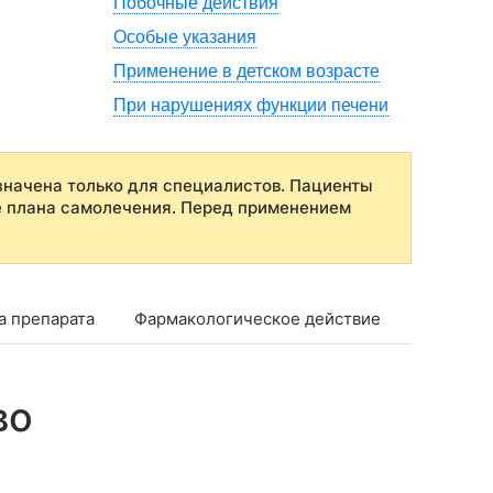
Побочные действия
Особые указания
Применение в детском возрасте
При нарушениях функции печени
начена только для специалистов. Пациенты
е плана самолечения. Перед применением
а препарата
Фармакологическое действие
Фармако
во