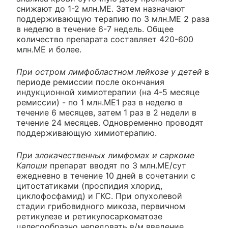
снижают до 1-2 млн.ME. Затем назначают
поддерживающую терапию по 3 млн.ME 2 раза
в неделю в течение 6-7 недель. Общее
количество препарата составляет 420-600
млн.ME и более.
При остром лимфобластном лейкозе у детей
в
периоде ремиссии после окончания
индукционной химиотерапии (на 4-5 месяце
ремиссии) - по 1 млн.ME1 раз в неделю в
течение 6 месяцев, затем 1 раз в 2 недели в
течение 24 месяцев. Одновременно проводят
поддерживающую химиотерапию.
При злокачественных лимфомах и саркоме
Капоши
препарат вводят по 3 млн.ME/сут
ежедневно в течение 10 дней в сочетании с
цитостатиками (проспидия хлорид,
циклофосфамид) и ГКС. При опухолевой
стадии грибовидного микоза, первичном
ретикулезе и ретикулосаркоматозе
целесообразно чередовать в/м введение