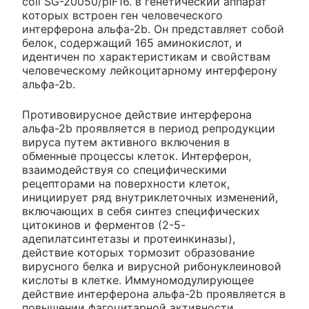
coli SG-20050/pIF16. в генетический аппарат
которых встроен ген человеческого
интерферона альфа-2b. Он представляет собой
белок, содержащий 165 аминокислот, и
идентичен по характеристикам и свойствам
человеческому лейкоцитарному интерферону
альфа-2b.
Противовирусное действие интерферона
альфа-2b проявляется в период репродукции
вируса путем активного включения в
обменные процессы клеток. Интерферон,
взаимодействуя со специфическими
рецепторами на поверхности клеток,
инициирует ряд внутриклеточных изменений,
включающих в себя синтез специфических
цитокинов и ферментов (2-5-
адепилатсинтетазы и протеинкиназы),
действие которых тормозит образование
вирусного белка и вирусной рибонуклеиновой
кислоты в клетке. Иммуномодулирующее
действие интерферона альфа-2b проявляется в
повышении фагоцитарной активности