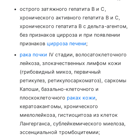
острого затяжного гепатита В и С,
хронического активного гепатита В и С,
хронического гепатита В с дельта-агентом,
без признаков цирроза и при появлении
признаков
цирроза печени
;
рака почки
IV стадии, волосатоклеточного
лейкоза, злокачественных лимфом кожи
(грибовидный микоз, первичный
ретикулез, ретикулосаркоматоз), саркомы
Капоши, базально-клеточного и
плоскоклеточного
раках кожи
,
кератоакантомы, хронического
миелолейкоза, гистиоцитоза из клеток
Лангерганса, сублейкемического миелоза,
эссенциальной тромбоцитемии;