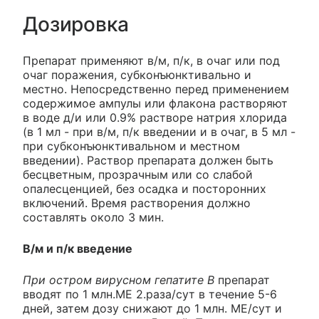
Дозировка
Препарат применяют в/м, п/к, в очаг или под
очаг поражения, субконъюнктивально и
местно. Непосредственно перед применением
содержимое ампулы или флакона растворяют
в воде д/и или 0.9% растворе натрия хлорида
(в 1 мл - при в/м, п/к введении и в очаг, в 5 мл -
при субконъюнктивальном и местном
введении). Раствор препарата должен быть
бесцветным, прозрачным или со слабой
опалесценцией, без осадка и посторонних
включений. Время растворения должно
составлять около 3 мин.
В/м и п/к введение
При остром вирусном гепатите В
препарат
вводят по 1 млн.ME 2.раза/сут в течение 5-6
дней, затем дозу снижают до 1 млн. ME/сут и