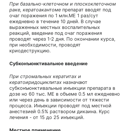
При базально-клеточном и плоскоклеточном
раке, кератоакантоме
препарат вводят под
очаг поражения по 1 млн.ME 1 раз/сут
ежедневно в течение 10 дней. В случае
выраженных местных воспалительных
реакций, введение под очаг поражения
проводят через 1-2 дня. По окончании курса,
при необходимости, проводят
криодеструкцию.
Субконъюнктивальное введение
При стромальных кератитах и
кератоиридоциклитах
назначают
субконъюнктивальные инъекции препарата в
дозе но 60 тыс. ME в объеме 0.5 мл ежедневно
или через день в зависимости от тяжести
процесса. Инъекции проводят под местной
анестезией 0.5% раствором дикаина. Курс
лечения - от 15 до 25 инъекций.
Местное применение