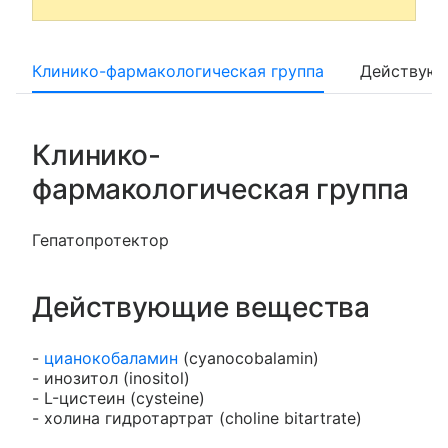
Клинико-фармакологическая группа
Действующ
Клинико-
фармакологическая группа
Гепатопротектор
Действующие вещества
-
цианокобаламин
(cyanocobalamin)
- инозитол (inositol)
- L-цистеин (cysteine)
- холина гидротартрат (choline bitartrate)