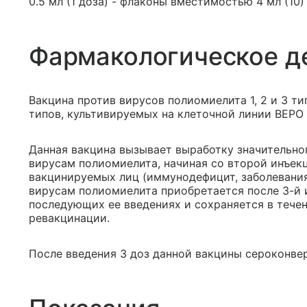
0.5 мл (1 доза) - флаконы вместимостью 4 мл (10)
Фармакологическое д
Вакцина против вирусов полиомиелита 1, 2 и 3 т
типов, культивируемых на клеточной линии ВЕРО
Данная вакцина вызывает выработку значительно
вирусам полиомиелита, начиная со второй инъек
вакцинируемых лиц (иммунодефицит, заболевания
вирусам полиомиелита приобретается после 3-й 
последующих ее введениях и сохраняется в течен
ревакцинации.
После введения 3 доз данной вакцины сероконве