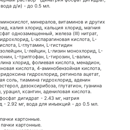
, вода д/и) - до 0.5 мл.
минокислот, минералов, витаминов и других
рид, калия хлорид, кальция хлорид, магния
фат однозамещенный, железа (III) нитрат,
гидрохлорид, L-аспарагиновая кислота, L-
ислота, L-глутамин, L-гистидин
золейцин, L-лейцин, L-лизин монохлорид, L-
онин, L-триптофан, L-тирозин, L-валин,
олина хлорид, фолиевая кислота, менадион,
новая кислота, 4-аминобензойная кислота,
иридоксина гидрохлорид, ретинола ацетат,
ая соль, тиамина гидрохлорид, аденин
естерол, дезоксирибоза, глутатион, гуанина
, урацил, ксантин, адениловая кислота.
фосфат дигидрат - 2.43 мг, натрия
- 2.92 мг, вода для инъекций - до 0.5 мл.
 пачки картонные.
- пачки картонные.