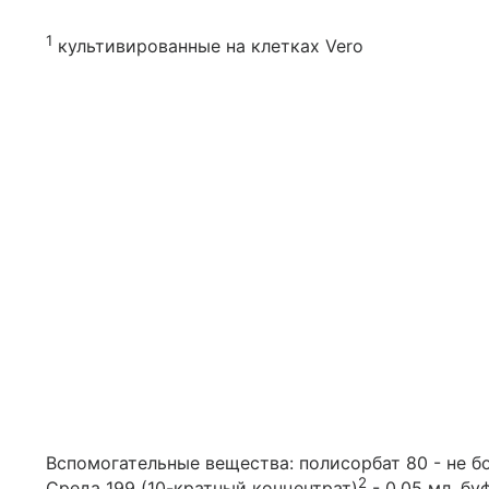
1
культивированные на клетках Vero
Вспомогательные вещества: полисорбат 80 - не бо
2
Среда 199 (10-кратный концентрат)
- 0.05 мл, б