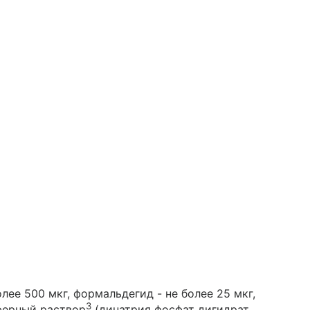
лее 500 мкг, формальдегид - не более 25 мкг,
3
уферный раствор
(динатрия фосфат дигидрат,