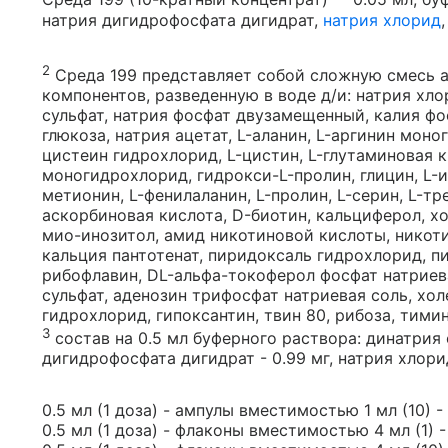
натрия дигидрофосфата дигидрат,
натрия хлорид
2
Среда 199 представляет собой сложную смесь а
компонентов, разведенную в воде д/и: натрия хло
сульфат, натрия фосфат двузамещенный, калия фос
глюкоза, натрия ацетат, L-аланин, L-аргинин моно
цистеин гидрохлорид, L-цистин, L-глутаминовая к
моногидрохлорид, гидрокси-L-пролин, глицин, L-и
метионин, L-фенилаланин, L-пролин, L-серин, L-тре
аскорбиновая кислота, D-биотин, кальциферол, х
мио-инозитол, амид никотиновой кислоты, никоти
кальция пантотенат, пиридоксаль гидрохлорид, п
рибофлавин, DL-альфа-токоферол фосфат натриев
сульфат, аденозин трифосфат натриевая соль, хол
гидрохлорид, гипоксантин, твин 80, рибоза, тимин
3
cостав на 0.5 мл буферного раствора: динатрия 
дигидрофосфата дигидрат - 0.99 мг, натрия хлорид 
0.5 мл (1 доза) - ампулы вместимостью 1 мл (10) -
0.5 мл (1 доза) - флаконы вместимостью 4 мл (1) 