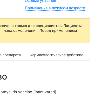
Особые указания
Применение в пожилом возрасте
начена только для специалистов. Пациенты
е плана самолечения. Перед применением
а препарата
Фармакологическое действие
Показан
во
yelitis vaccine (inactivated))