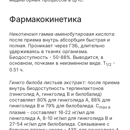
Фармакокинетика
Никотиноил гамма-аминобутировая кислота:
после приема внутрь абсорбция быстрая и
полная. Проникает через ГЭБ, длительно
удерживаясь в тканях организма.
Биодоступность - 50-88%. Выводится, в
основном, почками в неизменном виде. T
-
1/2
0.51 ч.
Гинкго билоба листьев экстракт:
после приема
внутрь биодоступность терпенлактонов
(гинкголид А, гинкголид В и билобалид)
составляет 80% для гинкголида А, 88% для
гинкголида В и 79% для билобалида. C
max в
плазме - составляет 16-22 нг/мл для
гинкголида А, 8-10 нг/мл для гинкголида В и
27-54 нг/мл для билобалида. Связывание с
белками плазмы крови - 43% для гинкголида А,