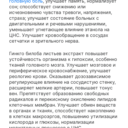
головную боль
, улучшает память, нормализует
сон; способствует снижению или
исчезновению чувства тревоги, напряжения,
страха; улучшает состояние больных с
двигательными и речевыми нарушениями,
уменьшает угнетающее влияние этанола на
ЦНС. Улучшает кровообращение в сосудах
сетчатки и зрительного нерва.
Гинкго билоба листьев экстракт повышает
устойчивость организма к гипоксии, особенно
тканей головного мозга. Улучшает мозговое и
периферическое кровоснабжение, улучшает
реологию крови. Оказывает дозозависимое
регулирующее влияние на сосудистую стенку,
расширяет мелкие артерии, повышает тонус
вен. Препятствует образованию свободных
радикалов и перекисному окислению липидов
клеточных мембран. Улучшает обмен веществ
в органах и тканях, способствует накоплению
в клетках макроэргов, повышению утилизации
кислорода и глюкозы, нормализации
медиаторных процессов в ЦНС.