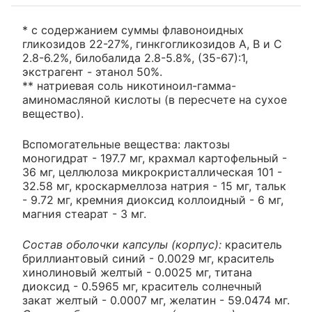
* с содержанием суммы флавоноидных
гликозидов 22-27%, гинкгогликозидов А, В и С
2.8-6.2%, билобалида 2.8-5.8%, (35-67):1,
экстрагент - этанол 50%.
** натриевая соль никотиноил-гамма-
аминомасляной кислоты (в пересчете на сухое
вещество).
Вспомогательные вещества: лактозы
моногидрат - 197.7 мг, крахмал картофельный -
36 мг, целлюлоза микрокристаллическая 101 -
32.58 мг, кроскармеллоза натрия - 15 мг, тальк
- 9.72 мг, кремния диоксид коллоидный - 6 мг,
магния стеарат - 3 мг.
Состав оболочки капсулы (корпус):
краситель
бриллиантовый синий - 0.0029 мг, краситель
хинолиновый желтый - 0.0025 мг, титана
диоксид - 0.5965 мг, краситель солнечный
закат желтый - 0.0007 мг, желатин - 59.0474 мг.