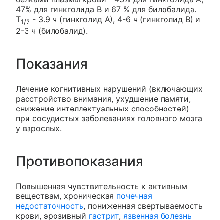
47% для гинкголида В и 67 % для билобалида.
T
- 3.9 ч (гинкголид А), 4-6 ч (гинкголид В) и
1/2
2-3 ч (билобалид).
Показания
Лечение когнитивных нарушений (включающих
расстройство внимания, ухудшение памяти,
снижение интеллектуальных способностей)
при сосудистых заболеваниях головного мозга
у взрослых.
Противопоказания
Повышенная чувствительность к активным
веществам, хроническая
почечная
недостаточность
, пониженная свертываемость
крови, эрозивный
гастрит
,
язвенная болезнь