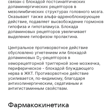
связан с блокадой постсинаптических
допаминергических рецепторов в
мезолимбических структурах головного мозга.
Оказывает также альфа-адреноблокирующее
действие, подавляет высвобождение гормонов
гипофиза и гипоталамуса. Блокада
допаминовых рецепторов увеличивает
выделение гипофизом пролактина.
Центральное противорвотное действие
обусловлено угнетением или блокадой
допаминовых D
-рецепторов в
2
хеморецепторной триггерной зоне мозжечка,
периферическое - блокадой блуждающего
нерва в ЖКТ. Противорвотное действие
усиливается, по-видимому, благодаря
антихолинергическим, седативным и
антигистаминным свойствам.
Фармакокинетика