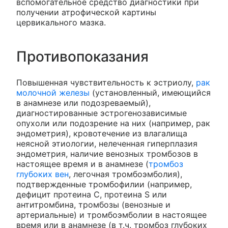
вспомогательное средство диагностики при
получении атрофической картины
цервикального мазка.
Противопоказания
Повышенная чувствительность к эстриолу,
рак
молочной железы
(установленный, имеющийся
в анамнезе или подозреваемый),
диагностированные эстрогенозависимые
опухоли или подозрение на них (например, рак
эндометрия), кровотечение из влагалища
неясной этиологии, нелеченная гиперплазия
эндометрия, наличие венозных тромбозов в
настоящее время и в анамнезе (
тромбоз
глубоких вен
, легочная тромбоэмболия),
подтвержденные тромбофилии (например,
дефицит протеина С, протеина S или
антитромбина, тромбозы (венозные и
артериальные) и тромбоэмболии в настоящее
время или в анамнезе (в т.ч. тромбоз глубоких