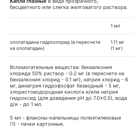
Капли глазные
в виде прозрачного,
бесцветного или слегка желтоватого раствора.
1 мл
олопатадина гидрохлорид (в пересчете
1.11 мг
на олопатадин)
(1 мг)
Вспомогательные вещества: бензалкония
хлорида 50% раствор - 0.2 мг (в пересчете на
бензалкония хлорид - 0.1 мг), натрия хлорид - 6
мг, динатрия гидрофосфат безводный - 5 мг,
хлористоводородная кислота и/или натрия
гидроксид (для доведения pH до 7.0±0.5), вода
д/и - до 1 мл.
5 мл - флаконы-капельницы полиэтиленовые
(1) - пачки картонные.