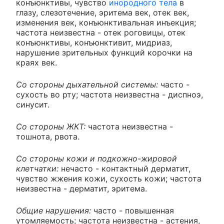
конъюнктивы, чувство
инородного тела
в
глазу, слезотечение, эритема век, отек век,
изменения век, конъюнктивальная инъекция;
частота неизвестна - отек роговицы, отек
конъюнктивы, конъюнктивит, мидриаз,
нарушение зрительных функций корочки на
краях век.
Со стороны дыхательной системы:
часто -
сухость во рту; частота неизвестна - диспноэ,
синусит.
Со стороны ЖКТ:
частота неизвестна -
тошнота, рвота.
Со стороны кожи и подкожно-жировой
клетчатки:
нечасто - контактный дерматит,
чувство жжения кожи, сухость кожи; частота
неизвестна - дерматит, эритема.
Общие нарушения:
часто - повышенная
утомляемость; частота неизвестна - астения,