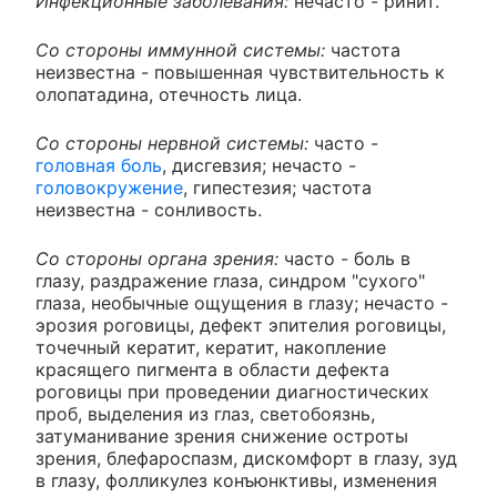
Инфекционные заболевания:
нечасто - ринит.
Со стороны иммунной системы:
частота
неизвестна - повышенная чувствительность к
олопатадина, отечность лица.
Со стороны нервной системы:
часто -
головная боль
, дисгевзия; нечасто -
головокружение
, гипестезия; частота
неизвестна - сонливость.
Со стороны органа зрения:
часто - боль в
глазу, раздражение глаза, синдром "сухого"
глаза, необычные ощущения в глазу; нечасто -
эрозия роговицы, дефект эпителия роговицы,
точечный кератит, кератит, накопление
красящего пигмента в области дефекта
роговицы при проведении диагностических
проб, выделения из глаз, светобоязнь,
затуманивание зрения снижение остроты
зрения, блефароспазм, дискомфорт в глазу, зуд
в глазу, фолликулез конъюнктивы, изменения