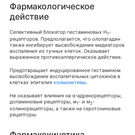
Фармакологическое
действие
Селективный блокатор гистаминовых H
-
1
рецепторов. Предполагается, что олопатадин
также ингибирует высвобождение медиаторов
воспаления из тучных клеток. Оказывает
выраженное противоаллергическое действие.
Предотвращает индуцированное гистамином
высвобождение воспалительных цитокинов в
клетках эпителия
конъюнктивы
.
Не оказывает влияния на α-адренорецепторы,
допаминовые рецепторы, м
- и м
-
1
2
холинорецепторы, а также на серотониновые
рецепторы.
Фармакокинетика