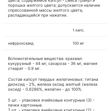
цвета; содержимое капсул - смесь гранул и
порошка желтого цвета; допускается наличие
спрессованной массы желтого цвета,
распадающейся при нажатии.
1 капс.
нифуроксазид
100 мг
Вспомогательные вещества: крахмал
кукурузный - 44 мг, сахароза - 36 мг, магния
стеарат - 0.9 мг.
Состав капсул твердых желатиновых:
титана
диоксид - 2%, железа оксид желтый (железа
оксид) - 0.6286%, желатин - до 100%.
5 шт. - упаковки ячейковые контурные (3) -
пачки картонные.
7 шт. - упаковки ячейковые контурные (2) -