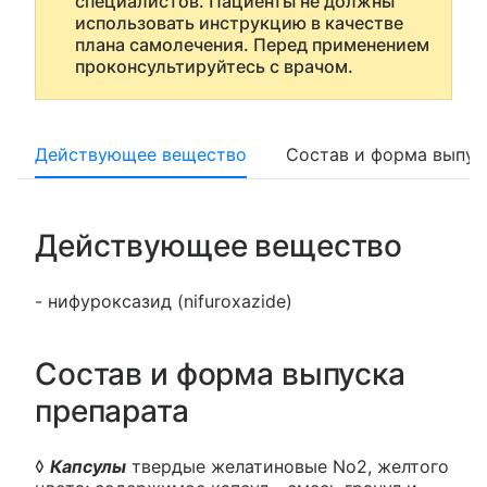
специалистов. Пациенты не должны
использовать инструкцию в качестве
плана самолечения. Перед применением
проконсультируйтесь с врачом.
Действующее вещество
Состав и форма выпус
Действующее вещество
- нифуроксазид (nifuroxazide)
Состав и форма выпуска
препарата
◊
Капсулы
твердые желатиновые No2, желтого