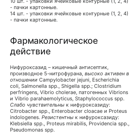
10 шт. - упаковки ячейковые контурные (1, 2, 4)
- пачки картонные.
14 шт. - упаковки ячейковые контурные (1, 2, 4)
- пачки картонные.
Фармакологическое
действие
Нифуроксазид – кишечный антисептик,
производное 5-нитрофурана,
высоко активен в
отношении
Campylobacter jejuni, Escherichia
coli, Salmonella spp., Shigella spp.; Clostridium
perfringens, Vibrio cholerae, патогенных Vibrions
и Vibrio parahaemolyticus, Staphylococcus spp.
Слабо чувствительны
к нифуроксазиду:
Citrobacter spp., Enterobacter cloacae и Proteus
indologenes.
Резистентны
к нифуроксазиду:
Klebsiella spp., Proteus mirabilis, Providencia spp.,
Pseudomonas spp.