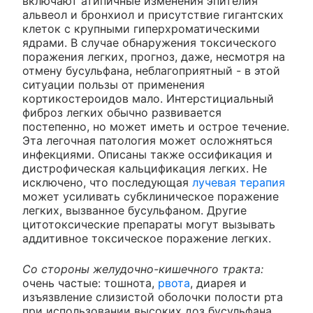
включают атипичные изменения эпителия
альвеол и бронхиол и присутствие гигантских
клеток с крупными гиперхроматическими
ядрами. В случае обнаружения токсического
поражения легких, прогноз, даже, несмотря на
отмену бусульфана, неблагоприятный - в этой
ситуации пользы от применения
кортикостероидов мало. Интерстициальный
фиброз легких обычно развивается
постепенно, но может иметь и острое течение.
Эта легочная патология может осложняться
инфекциями. Описаны также оссификация и
дистрофическая кальцификация легких. Не
исключено, что последующая
лучевая терапия
может усиливать субклиническое поражение
легких, вызванное бусульфаном. Другие
цитотоксические препараты могут вызывать
аддитивное токсическое поражение легких.
Со стороны желудочно-кишечного тракта:
очень частые: тошнота,
рвота
, диарея и
изъязвление слизистой оболочки полости рта
при использовании высоких доз бусульфана.