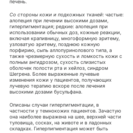
печень.
Со стороны кожи и подкожных тканей:
частые:
алопеция при лечении высокими дозами,
гиперпигментация; редкие: алопеция при
использовании обычных доз, кожные реакции,
включая крапивницу, многоформную эритему,
узловатую эритему, позднюю кожную
порфирию, сыпь аллопуринолового типа, а
также чрезмерную сухость и ломкость кожи с
полным ангидрозом, сухость слизистых
оболочек полости рта и хейлоз, синдром
Шегрена. Более выраженные лучевые
изменения кожи у пациентов, получающих
лучевую терапию вскоре после лечения
высокими дозами бусульфана.
Описаны случаи гиперпигментации, в
частности у темнокожих пациентов. Зачастую
она наиболее выражена на шее, верхней части
туловища, сосках, на животе и в ладонных
складках. Гиперпигментация может быть