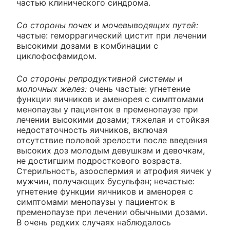
частью клинического синдрома.
Со стороны почек и мочевыводящих путей:
частые: геморрагический цистит при лечении
высокими дозами в комбинации с
циклофосфамидом.
Со стороны репродуктивной системы и
молочных желез:
очень частые: угнетение
функции яичников и аменорея с симптомами
менопаузы у пациенток в пременопаузе при
лечении высокими дозами; тяжелая и стойкая
недостаточность яичников, включая
отсутствие половой зрелости после введения
высоких доз молодым девушкам и девочкам,
не достигшим подросткового возраста.
Стерильность, азооспермия и атрофия яичек у
мужчин, получающих бусульфан; нечастые:
угнетение функции яичников и аменорея с
симптомами менопаузы у пациенток в
пременопаузе при лечении обычными дозами.
В очень редких случаях наблюдалось