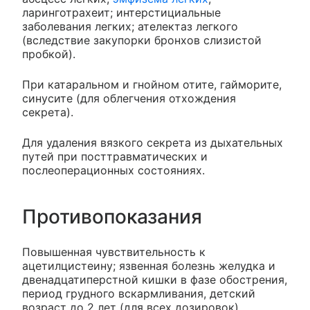
ларинготрахеит; интерстициальные
заболевания легких; ателектаз легкого
(вследствие закупорки бронхов слизистой
пробкой).
При катаральном и гнойном отите, гайморите,
синусите (для облегчения отхождения
секрета).
Для удаления вязкого секрета из дыхательных
путей при посттравматических и
послеоперационных состояниях.
Противопоказания
Повышенная чувствительность к
ацетилцистеину; язвенная болезнь желудка и
двенадцатиперстной кишки в фазе обострения,
период грудного вскармливания, детский
возраст до 2 лет (для всех дозировок),