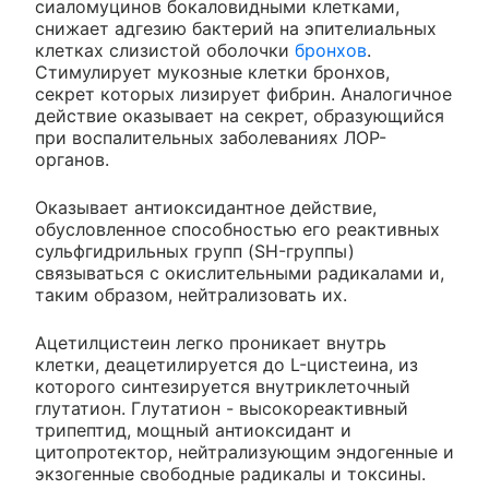
сиаломуцинов бокаловидными клетками,
снижает адгезию бактерий на эпителиальных
клетках слизистой оболочки
бронхов
.
Стимулирует мукозные клетки бронхов,
секрет которых лизирует фибрин. Аналогичное
действие оказывает на секрет, образующийся
при воспалительных заболеваниях ЛОР-
органов.
Оказывает антиоксидантное действие,
обусловленное способностью его реактивных
сульфгидрильных групп (SH-группы)
связываться с окислительными радикалами и,
таким образом, нейтрализовать их.
Ацетилцистеин легко проникает внутрь
клетки, деацетилируется до L-цистеина, из
которого синтезируется внутриклеточный
глутатион. Глутатион - высокореактивный
трипептид, мощный антиоксидант и
цитопротектор, нейтрализующим эндогенные и
экзогенные свободные радикалы и токсины.