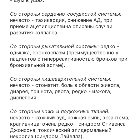
- шум в ушах.
Со стороны сердечно-сосудистой системы:
нечасто - тахикардия, снижение АД, при
приеме ацетилцистеина описаны случаи
развития коллапса.
Со стороны дыхательной системы:
редко -
одышка, бронхоспазм (преимущественно у
пациентов с гиперреактивностью бронхов при
бронхиальной астме).
Со стороны пищеварительной системы:
нечасто - стоматит, боль в области живота,
диарея, тошнота, рвота; редко - изжога,
диспепсия.
Со стороны кожи и подкожных тканей:
нечасто - кожный зуд, кожная сыпь, экзантема,
крапивница; очень редко - синдром Стивенса-
Джонсона, токсический эпидермальный
некролиз (синдром Лайелла).