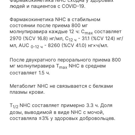
Фармакокинетика NHC сходна у здоровых
людей и пациентов с COVID-19.
Фармакокинетика NHC в стабильном
состоянии после приема 800 мг
молнупиравира каждые 12 ч: C
составляет
max
2970 (%CV 16.8) нг/мл, C
- 31.1 (%CV 124) нг/
12 ч
мл, AUC
- 8260 (%CV 41.0) нг×ч/мл.
0-12 ч
После двукратного перорального приема 800
мг молнупиравира T
NHC в среднем
max
составляет 1.5 ч.
Метаболит NHC не связывается с белками
плазмы крови.
T
NHC составляет примерно 3.3 ч. Доля
1/2
дозы, выводимой в виде NHC с мочой,
составляла ≤3% у здоровых добровольцев.