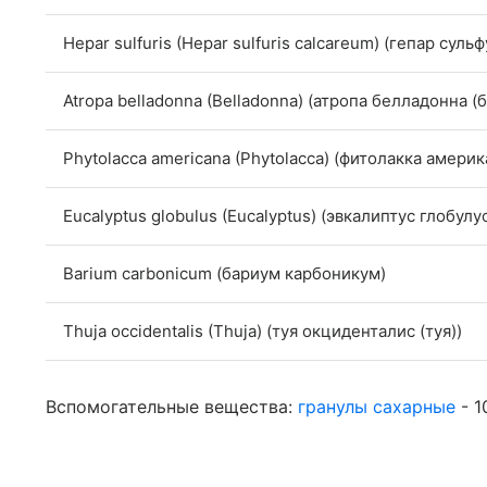
Hepar sulfuris (Hepar sulfuris calcareum) (гепар сул
Atropa belladonna (Belladonna) (атропа белладонна (
Phytolacca americana (Phytolacca) (фитолакка америк
Eucalyptus globulus (Eucalyptus) (эвкалиптус глобулу
Barium carbonicum (бариум карбоникум)
Thuja occidentalis (Thuja) (туя окциденталис (туя))
Вспомогательные вещества:
гранулы сахарные
- 1