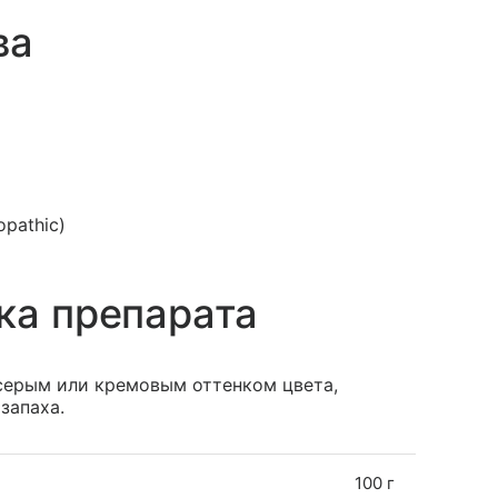
ва
opathic)
ка препарата
 серым или кремовым оттенком цвета,
запаха.
100 г