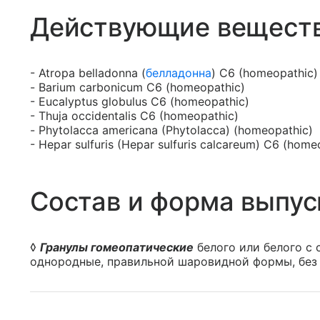
Действующие вещест
- Atropa belladonna (
белладонна
) С6 (homeopathic)
- Barium carbonicum C6 (homeopathic)
- Euсalyptus globulus C6 (homeopathic)
- Thuja oссidentalis С6 (homeopathic)
- Phytolacca americana (Phytolacca) (homeopathic)
- Hepar sulfuris (Hepar sulfuris calcareum) C6 (home
Состав и форма выпус
◊
Гранулы гомеопатические
белого или белого с
однородные, правильной шаровидной формы, без 