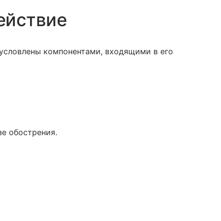
ействие
бусловлены компонентами, входящими в его
зе обострения.