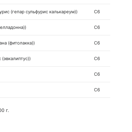
ьфурис (гепар сульфурис калькареум))
C6
белладонна))
C6
ана (фитолакка))
C6
с (эвкалиптус))
C6
C6
C6
00 г.