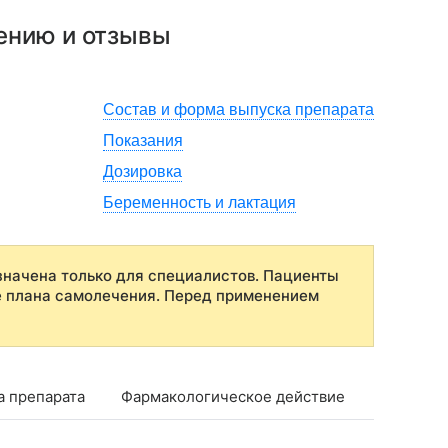
нению и отзывы
Состав и форма выпуска препарата
Показания
Дозировка
Беременность и лактация
начена только для специалистов. Пациенты
е плана самолечения. Перед применением
а препарата
Фармакологическое действие
Показан