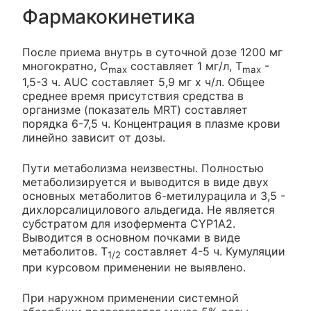
Фармакокинетика
После приема внутрь в суточной дозе 1200 мг
многократно, С
составляет 1 мг/л, T
-
max
max
1,5-3 ч. AUC составляет 5,9 мг х ч/л. Общее
среднее время присутствия средства в
организме (показатель MRT) составляет
порядка 6-7,5 ч. Концентрация в плазме крови
линейно зависит от дозы.
Пути метаболизма неизвестны. Полностью
метаболизируется и выводится в виде двух
основных метаболитов 6-метилурацила и 3,5 -
дихлорсалицилового альдегида. Не является
субстратом для изофермента CYP1A2.
Выводится в основном почками в виде
метаболитов. Т
составляет 4-5 ч. Кумуляции
1/2
при курсовом применении не выявлено.
При наружном применении системной