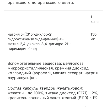
оранжевого до оранжевого цвета.
1
капс.
натрия 5-[(3',5'-дихлор-2'
150
гидроксибензилиден)амино]-6-
мг
метил-2,4-диоксо-3,4-дигидро-2H-
пиримидин-1-ид
Вспомогательные вещества: целлюлоза
микрокристаллическая, кремния диоксид
коллоидный (аэросил), магния стеарат, натрия
лаурилсульфат.
Состав капсулы твердой желатиновой:
желатин - до 100%, титана диоксид (Е171) - 2%,
краситель солнечный закат желтый (Е110) - 1%.