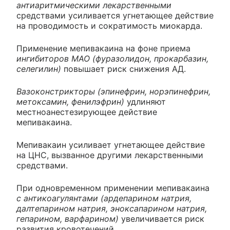
антиаритмическими лекарственными
средствами усиливается угнетающее действие
на проводимость и сократимость миокарда.
Применение мепивакаина на фоне приема
ингибиторов МАО (фуразолидон, прокарбазин,
селегилин)
повышает риск снижения АД.
Вазоконстрикторы (эпинефрин, норэпинефрин,
метоксамин, фенилэфрин)
удлиняют
местноанестезирующее действие
мепивакаина.
Мепивакаин усиливает угнетающее действие
на ЦНС, вызванное другими лекарственными
средствами.
При одновременном применении мепивакаина
с антикоагулянтами (ардепарином натрия,
далтепарином натрия, эноксапарином натрия,
гепарином, варфарином)
увеличивается риск
развития кровотечений.