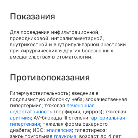
Показания
Для проведения инфильтрационной,
проводниковой, интралигаментарной,
внутрикостной и внутрипульпарной анестезии
при хирургических и других болезненных
вмешательствах в стоматологии.
Противопоказания
Гиперчувствительность; введение в
подслизистую оболочку неба; злокачественная
гипертермия; тяжелая
печеночная
недостаточность
(порфирия, цирроз); тяжелая
аритмия
; AV-блокада III степени;
артериальная
гипертензия
; тяжелая форма сахарного
диабета; ИБС;
эпилепсия
; гипертиреоз;
закрытоугольная
глаукома
; возраст до 4 лет;