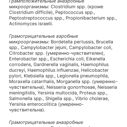
Грамположительные анаэробные
микроорганизмы:
Clostridium spp. (кроме
Clostridium difficile), Peptococcus spp.,
Peptostreptococcus spp., Propionibacterium spp.,
Actinomyces israelii.
Грамотрицательные аэробные
микроорганизмы:
Bordetella pertussis, Brucella
spp., Campylobacter jejuni, Campylobacter coli,
Citrobacter spp. (умеренно-чувствителен),
Enterobacter spp., Escherichia coli, Eikenella
corrodens, Gardnerella vaginalis, Haemophilus
ducreyi, Haemophilus influenzae, Helicobacter
pylori, Klebsiella spp., Legionella pneumophila,
Moraxella catarrhalis, Morganella spp. (умеренно-
чувствительна), Neisseria gonorrhoeae, Neisseria
meningitidis, Yersinia multocida, Proteus spp.,
Salmonella spp., Shigella spp., Vibrio cholerae,
Yersinia enterocolitica (умеренно-
чувствительна).
Грамотрицательные анаэробные