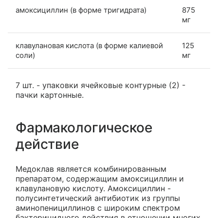
амоксициллин (в форме тригидрата)
875
мг
клавулановая кислота (в форме калиевой
125
соли)
мг
7 шт. - упаковки ячейковые контурные (2) -
пачки картонные.
Фармакологическое
действие
Медоклав является комбинированным
препаратом, содержащим амоксициллин и
клавулановую кислоту. Амоксициллин -
полусинтетический антибиотик из группы
аминопенициллинов с широким спектром
бактерицидного действия в отношении многих