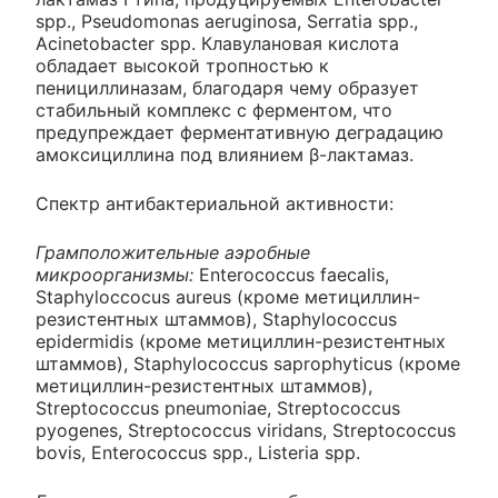
spp., Pseudomonas aeruginosa, Serratia spp.,
Acinetobacter spp. Клавулановая кислота
обладает высокой тропностью к
пенициллиназам, благодаря чему образует
стабильный комплекс с ферментом, что
предупреждает ферментативную деградацию
амоксициллина под влиянием β-лактамаз.
Спектр антибактериальной активности:
Грамположительные аэробные
микроорганизмы:
Enterococcus faecalis,
Staphyloccocus aureus (кроме метициллин-
резистентных штаммов), Staphylococcus
epidermidis (кроме метициллин-резистентных
штаммов), Staphylococcus saprophyticus (кроме
метициллин-резистентных штаммов),
Streptococcus pneumoniae, Streptococcus
pyogenes, Streptococcus viridans, Streptococcus
bovis, Enterococcus spp., Listeria spp.