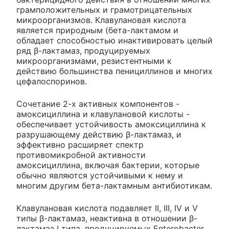
грамположительных и грамотрицательных
микроорганизмов. Клавулановая кислота
является природным (бета-лактамом и
обладает способностью инактивировать целый
ряд β-лактамаз, продуцируемых
микроорганизмами, резистентными к
действию большинства пенициллинов и многих
цефалоспоринов.
Сочетание 2-х активных компонентов -
амоксициллина и клавулановой кислоты -
обеспечивает устойчивость амоксициллина к
разрушающему действию β-лактамаз, и
эффективно расширяет спектр
противомикробной активности
амоксициллина, включая бактерии, которые
обычно являются устойчивыми к нему и
многим другим бета-лактамным антибиотикам.
Клавулановая кислота подавляет II, III, IV и V
типы β-лактамаз, неактивна в отношении β-
лактамаз I типа, продуцируемых Enterobacter