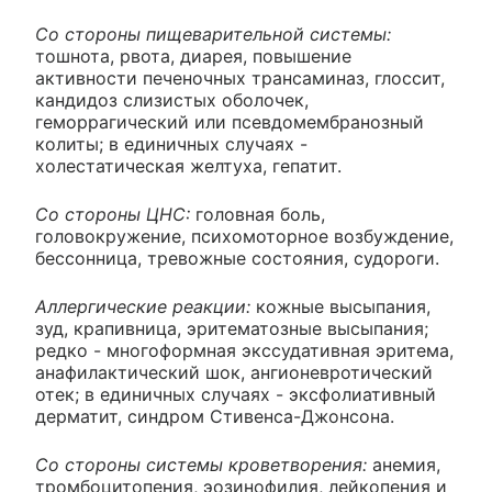
Со стороны пищеварительной системы:
тошнота, рвота, диарея, повышение
активности печеночных трансаминаз, глоссит,
кандидоз слизистых оболочек,
геморрагический или псевдомембранозный
колиты; в единичных случаях -
холестатическая желтуха, гепатит.
Со стороны ЦНС:
головная боль,
головокружение, психомоторное возбуждение,
бессонница, тревожные состояния, судороги.
Аллергические реакции:
кожные высыпания,
зуд, крапивница, эритематозные высыпания;
редко - многоформная экссудативная эритема,
анафилактический шок, ангионевротический
отек; в единичных случаях - эксфолиативный
дерматит, синдром Стивенса-Джонсона.
Со стороны системы кроветворения:
анемия,
тромбоцитопения, эозинофилия, лейкопения и