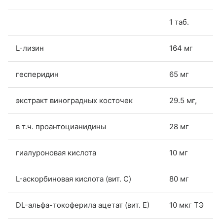
1 таб.
L-лизин
164 мг
гесперидин
65 мг
экстракт виноградных косточек
29.5 мг,
в т.ч. проантоцианидины
28 мг
гиалуроновая кислота
10 мг
L-аскорбиновая кислота (вит. C)
80 мг
DL-альфа-токоферила ацетат (вит. Е)
10 мкг ТЭ