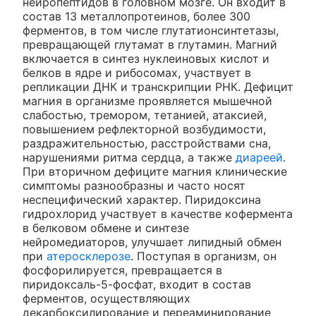
нейропептидов в головном мозге. Он входит в
состав 13 металлопротеинов, более 300
ферментов, в том числе глутатионсинтетазы,
превращающей глутамат в глутамин. Магний
включается в синтез нуклеиновых кислот и
белков в ядре и рибосомах, участвует в
репликации ДНК и транскрипции РНК. Дефицит
магния в организме проявляется мышечной
слабостью, тремором, тетанией, атаксией,
повышением рефлекторной возбудимости,
раздражительностью, расстройствами сна,
нарушениями ритма сердца, а также
диареей
.
При вторичном дефиците магния клинические
симптомы разнообразны и часто носят
неспецифический характер. Пиридоксина
гидрохлорид участвует в качестве кофермента
в белковом обмене и синтезе
нейромедиаторов, улучшает липидный обмен
при
атеросклерозе
. Поступая в организм, он
фосфорилируется, превращается в
пиридоксаль-5-фосфат, входит в состав
ферментов, осуществляющих
декарбоксилирование и переаминирование