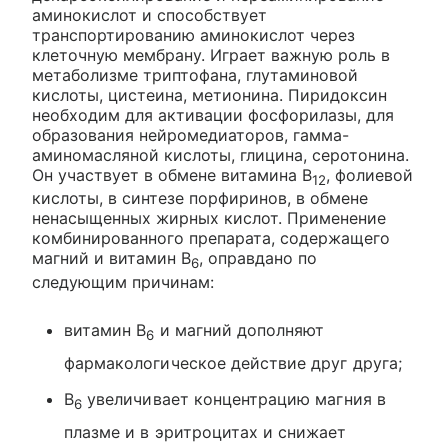
аминокислот и способствует
транспортированию аминокислот через
клеточную мембрану. Играет важную роль в
метаболизме триптофана, глутаминовой
кислоты, цистеина, метионина. Пиридоксин
необходим для активации фосфорилазы, для
образования нейромедиаторов, гамма-
аминомасляной кислоты, глицина, серотонина.
Он участвует в обмене витамина В
, фолиевой
12
кислоты, в синтезе порфиринов, в обмене
ненасыщенных жирных кислот. Применение
комбинированного препарата, содержащего
магний и витамин В
, оправдано по
6
следующим причинам:
витамин В
и магний дополняют
6
фармакологическое действие друг друга;
В
увеличивает концентрацию магния в
6
плазме и в эритроцитах и снижает