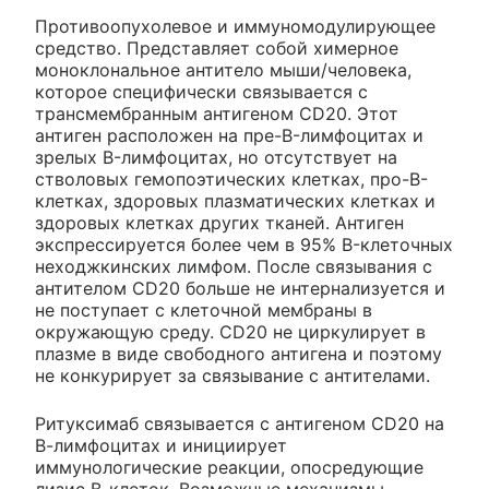
Противоопухолевое и иммуномодулирующее
средство. Представляет собой химерное
моноклональное антитело мыши/человека,
которое специфически связывается с
трансмембранным антигеном CD20. Этот
антиген расположен на пре-B-лимфоцитах и
зрелых B-лимфоцитах, но отсутствует на
стволовых гемопоэтических клетках, про-B-
клетках, здоровых плазматических клетках и
здоровых клетках других тканей. Антиген
экспрессируется более чем в 95% B-клеточных
неходжкинских лимфом. После связывания с
антителом CD20 больше не интернализуется и
не поступает с клеточной мембраны в
окружающую среду. CD20 не циркулирует в
плазме в виде свободного антигена и поэтому
не конкурирует за связывание с антителами.
Ритуксимаб связывается с антигеном CD20 на
В-лимфоцитах и инициирует
иммунологические реакции, опосредующие