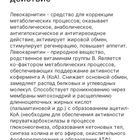
Левокарнитин - средство для коррекции
метаболических процессов; оказывает
метаболическое, анаболическое,
антигипоксическое и антитиреоидное
действие, активирует жировой обмен,
стимулирует регенерацию, повышает аппетит.
Левокарнитин - природное вещество,
родственное витаминам группы В. Является
ко-фактором метаболических процессов,
обеспечивающих поддержание активности
кофермента А (КоА). Снижает основной обмен,
замедляет распад белковых и углеводных
молекул. Способствует проникновению через
мембраны митохондрий и расщеплению
длинноцепочных жирных кислот
(пальмитиновой и др.) с образованием ацетил-
КоА (необходим для обеспечения активности
пируваткарбоксилазы в процессе
глюконеогенеза, образования кетоновых тел,
синтеза холина и его эфиров, окислительного
фосфорилирования и образования АТФ).