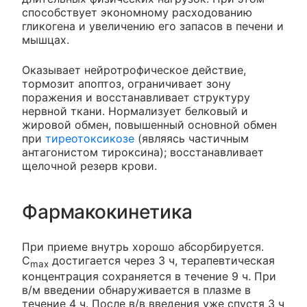
способствует экономному расходованию
гликогена и увеличению его запасов в печени и
мышцах.
Оказывает нейротрофическое действие,
тормозит апоптоз, ограничивает зону
поражения и восстанавливает структуру
нервной ткани. Нормализует белковый и
жировой обмен, повышенный основной обмен
при
тиреотоксикозе
(являясь частичным
антагонистом тироксина); восстанавливает
щелочной резерв крови.
Фармакокинетика
При приеме внутрь хорошо абсорбируется.
C
достигается через 3 ч, терапевтическая
max
концентрация сохраняется в течение 9 ч. При
в/м введении обнаруживается в плазме в
течение 4 ч. После в/в введения уже спустя 3 ч