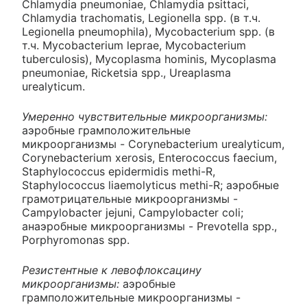
Chlamydia pneumoniae, Chlamydia psittaci,
Chlamydia trachomatis, Legionella spp. (в т.ч.
Legionella pneumophila), Mycobacterium spp. (в
т.ч. Mycobacterium leprae, Mycobacterium
tuberculosis), Mycoplasma hominis, Mycoplasma
pneumoniae, Ricketsia spp., Ureaplasma
urealyticum.
Умеренно чувствительные микроорганизмы:
аэробные грамположительные
микроорганизмы - Corynebacterium urealyticum,
Corynebacterium xerosis, Enterococcus faecium,
Staphylococcus epidermidis methi-R,
Staphylococcus liaemolyticus methi-R; аэробные
грамотрицательные микроорганизмы -
Campylobacter jejuni, Campylobacter coli;
анаэробные микроорганизмы - Prevotella spp.,
Porphyromonas spp.
Резистентные к левофлоксацину
микроорганизмы:
аэробные
грамположительные микроорганизмы -