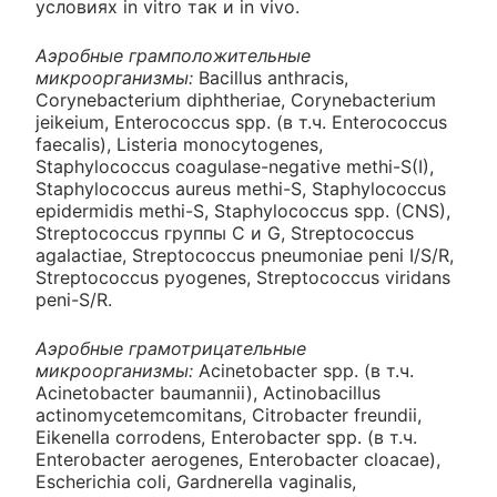
условиях in vitro так и in vivo.
Аэробные грамположительные
микроорганизмы:
Bacillus anthracis,
Corynebacterium diphtheriae, Corynebacterium
jeikeium, Enterococcus spp. (в т.ч. Enterococcus
faecalis), Listeria monocytogenes,
Staphylococcus coagulase-negative methi-S(I),
Staphylococcus aureus methi-S, Staphylococcus
epidermidis methi-S, Staphylococcus spp. (CNS),
Streptococcus группы С и G, Streptococcus
agalactiae, Streptococcus pneumoniae peni I/S/R,
Streptococcus pyogenes, Streptococcus viridans
peni-S/R.
Аэробные грамотрицательные
микроорганизмы:
Acinetobacter spp. (в т.ч.
Acinetobacter baumannii), Actinobacillus
actinomycetemcomitans, Citrobacter freundii,
Eikenella corrodens, Enterobacter spp. (в т.ч.
Enterobacter aerogenes, Enterobacter cloacae),
Escherichia coli, Gardnerella vaginalis,