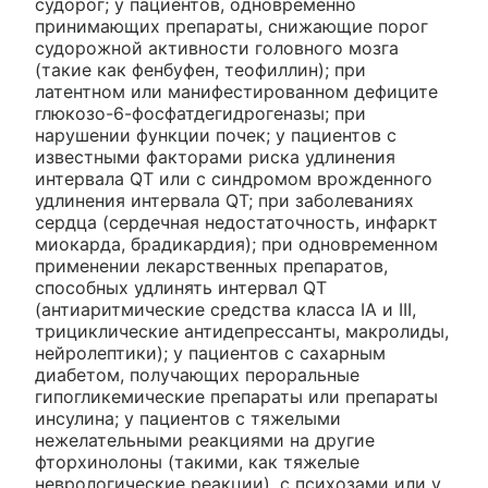
судорог; у пациентов, одновременно
принимающих препараты, снижающие порог
судорожной активности головного мозга
(такие как фенбуфен, теофиллин); при
латентном или манифестированном дефиците
глюкозо-6-фосфатдегидрогеназы; при
нарушении функции почек; у пациентов с
известными факторами риска удлинения
интервала QT или с синдромом врожденного
удлинения интервала QT; при заболеваниях
сердца (сердечная недостаточность, инфаркт
миокарда, брадикардия); при одновременном
применении лекарственных препаратов,
способных удлинять интервал QT
(антиаритмические средства класса IA и III,
трициклические антидепрессанты, макролиды,
нейролептики); у пациентов с сахарным
диабетом, получающих пероральные
гипогликемические препараты или препараты
инсулина; у пациентов с тяжелыми
нежелательными реакциями на другие
фторхинолоны (такими, как тяжелые
неврологические реакции), с психозами или у