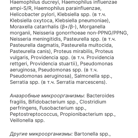
Haemophilus ducreyi, Haemophilus influenzae
ampi-S/R, Haemophilus parainfluenzae,
Helicobacter pylori, Klebsiella spp. (в т.ч.
Klebsiella oxytoca, Klebsiella pneumoniae),
Moraxella catarrhalis (β+/β-), Morganella
morganii, Neisseria gonorrhoeae non-PPNG/PPNG,
Neisseria meningitidis, Pasteurella spp. (в т.ч.
Pasteurella dagmatis, Pasteurella multocida,
Pasteurella canis), Proteus mirabilis, Proteus
vulgaris, Providencia spp. (в т.ч. Providencia
rettgeri, Providencia stuartii), Pseudomonas
aeruginosa, Pseudomonas spp. (в т.ч.
Pseudomonas aeruginosa), Salmonella spp.,
Serratia spp. (в т.ч. Serratia marcescens).
Анаэробные микроорганизмы:
Bacteroides
fragilis, Bifidobacterium spp., Clostridium
perfringens, Fusobacterium spp.,
Peptostreptococcus, Propionibacterium spp.,
Veillonella spp.
Другие микроорганизмы:
Bartonella spp.,