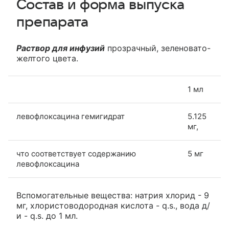
Состав и форма выпуска
препарата
Раствор для инфузий
прозрачный, зеленовато-
желтого цвета.
1 мл
левофлоксацина гемигидрат
5.125
мг,
что соответствует содержанию
5 мг
левофлоксацина
Вспомогательные вещества: натрия хлорид - 9
мг, хлористоводородная кислота - q.s., вода д/
и - q.s. до 1 мл.