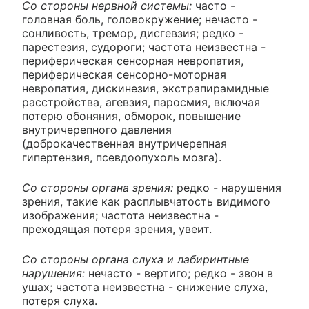
Со стороны нервной системы:
часто -
головная боль, головокружение; нечасто -
сонливость, тремор, дисгевзия; редко -
парестезия, судороги; частота неизвестна -
периферическая сенсорная невропатия,
периферическая сенсорно-моторная
невропатия, дискинезия, экстрапирамидные
расстройства, агевзия, паросмия, включая
потерю обоняния, обморок, повышение
внутричерепного давления
(доброкачественная внутричерепная
гипертензия, псевдоопухоль мозга).
Со стороны органа зрения:
редко - нарушения
зрения, такие как расплывчатость видимого
изображения; частота неизвестна -
преходящая потеря зрения, увеит.
Со стороны органа слуха и лабиринтные
нарушения:
нечасто - вертиго; редко - звон в
ушах; частота неизвестна - снижение слуха,
потеря слуха.