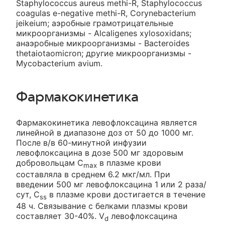
Staphylococcus aureus methi-R, Staphylococcus
coagulas e-negative methi-R, Corynebacterium
jeikeium; аэробные грамотрицательные
микроорганизмы - Alcaligenes xylosoxidans;
анаэробные микроорганизмы - Bacteroides
thetaiotaomicron; другие микроорганизмы -
Mycobacterium avium.
Фармакокинетика
Фармакокинетика левофлоксацина является
линейной в диапазоне доз от 50 до 1000 мг.
После в/в 60-минутной инфузии
левофлоксацина в дозе 500 мг здоровым
добровольцам C
в плазме крови
max
составляла в среднем 6.2 мкг/мл. При
введении 500 мг левофлоксацина 1 или 2 раза/
сут, C
в плазме крови достигается в течение
ss
48 ч. Связывание с белками плазмы крови
составляет 30-40%. V
левофлоксацина
d