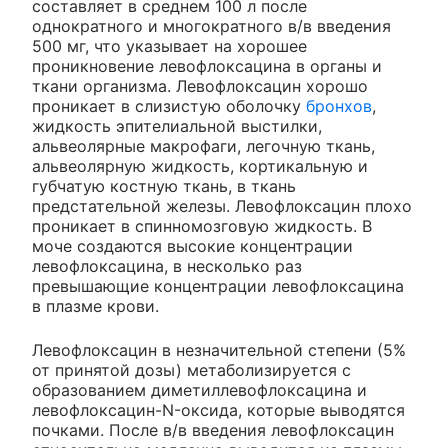
составляет в среднем 100 л после
однократного и многократного в/в введения
500 мг, что указывает на хорошее
проникновение левофлоксацина в органы и
ткани организма. Левофлоксацин хорошо
проникает в слизистую оболочку
бронхов
,
жидкость эпителиальной выстилки,
альвеолярные макрофаги, легочную ткань,
альвеолярную жидкость, кортикальную и
губчатую костную ткань, в ткань
предстательной железы. Левофлоксацин плохо
проникает в спинномозговую жидкость. В
моче создаются высокие концентрации
левофлоксацина, в несколько раз
превышающие концентрации левофлоксацина
в плазме крови.
Левофлоксацин в незначительной степени (5%
от принятой дозы) метаболизируется с
образованием диметиллевофлоксацина и
левофлоксацин-N-оксида, которые выводятся
почками. После в/в введения левофлоксацин