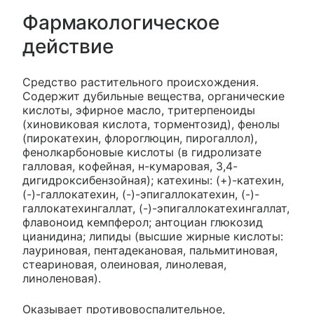
Фармакологическое
действие
Средство растительного происхождения.
Содержит дубильные вещества, органические
кислоты, эфирное масло, тритерпеноиды
(хиновиковая кислота, торментозид), фенолы
(пирокатехин, флороглюцин, пирогаллол),
фенолкарбоновые кислоты (в гидролизате
галловая, кофейная, н-кумаровая, 3,4-
дигидроксибензойная); катехины: (+)-катехин,
(-)-галлокатехин, (-)-эпигаллокатехин, (-)-
галлокатехингаллат, (-)-эпигаллокатехингаллат,
флавоноид кемпферол; антоциан глюкозид
цианидина; липиды (высшие жирные кислоты:
лауриновая, пентадекановая, пальмитиновая,
стеариновая, олеиновая, линолевая,
линоленовая).
Оказывает противовоспалительное,