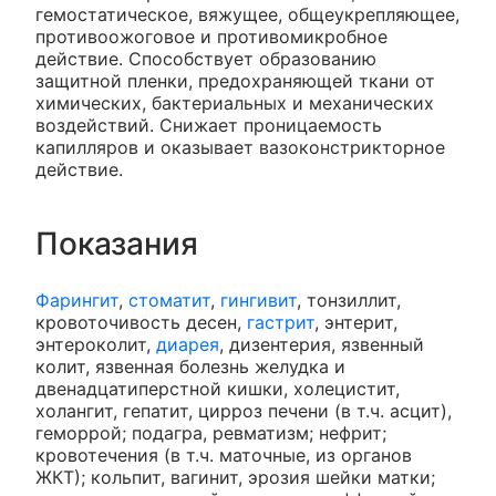
гемостатическое, вяжущее, общеукрепляющее,
противоожоговое и противомикробное
действие. Способствует образованию
защитной пленки, предохраняющей ткани от
химических, бактериальных и механических
воздействий. Снижает проницаемость
капилляров и оказывает вазоконстрикторное
действие.
Показания
Фарингит
,
стоматит
,
гингивит
, тонзиллит,
кровоточивость десен,
гастрит
, энтерит,
энтероколит,
диарея
, дизентерия, язвенный
колит, язвенная болезнь желудка и
двенадцатиперстной кишки, холецистит,
холангит, гепатит, цирроз печени (в т.ч. асцит),
геморрой; подагра, ревматизм; нефрит;
кровотечения (в т.ч. маточные, из органов
ЖКТ); кольпит, вагинит, эрозия шейки матки;