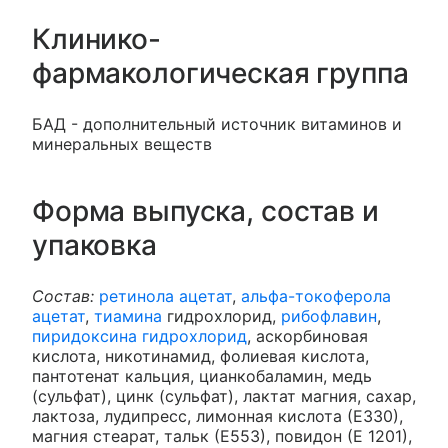
Клинико-
фармакологическая группа
БАД - дополнительный источник витаминов и
минеральных веществ
Форма выпуска, состав и
упаковка
Состав:
ретинола ацетат
,
альфа-токоферола
ацетат
,
тиамина
гидрохлорид,
рибофлавин
,
пиридоксина гидрохлорид
, аскорбиновая
кислота, никотинамид, фолиевая кислота,
пантотенат кальция, цианкобаламин, медь
(сульфат), цинк (сульфат), лактат магния, сахар,
лактоза, лудипресс, лимонная кислота (Е330),
магния стеарат, тальк (Е553), повидон (Е 1201),