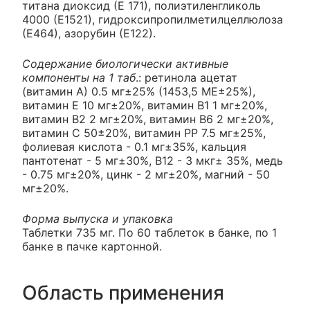
титана диоксид (Е 171), полиэтиленгликоль
4000 (Е1521), гидроксипропилметилцеллюлоза
(Е464), азорубин (Е122).
Содержание биологически активные
компоненты на 1 таб
.: ретинола ацетат
(витамин А) 0.5 мг±25% (1453,5 МЕ±25%),
витамин Е 10 мг±20%, витамин В1 1 мг±20%,
витамин В2 2 мг±20%, витамин В6 2 мг±20%,
витамин С 50±20%, витамин РР 7.5 мг±25%,
фолиевая кислота - 0.1 мг±35%, кальция
пантотенат - 5 мг±30%, В12 - 3 мкг± 35%, медь
- 0.75 мг±20%, цинк - 2 мг±20%, магний - 50
мг±20%.
Форма выпуска и упаковка
Таблетки 735 мг. По 60 таблеток в банке, по 1
банке в пачке картонной.
Область применения