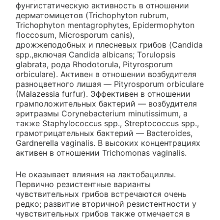
фунгистатическую активность в отношении
дерматомицетов (Trichophyton rubrum,
Trichophyton mentagrophytes, Epidermophyton
floccosum, Microsporum canis),
дрожжеподобных и плесневых грибов (Candida
spp.,включая Candida albicans; Torulopsis
glabrata, рода Rhodotorula, Pityrosporum
orbiculare). Активен в отношении возбудителя
разноцветного лишая — Pityrosporum orbiculare
(Malazessia furfur). Эффективен в отношении
грамположительных бактерий — возбудителя
эритразмы Corynebacterium minutissimum, а
также Staphylococcus spp., Streptococcus spp.,
грамотрицательных бактерий — Bacteroides,
Gardnerella vaginalis. В высоких концентрациях
активен в отношении Trichomonas vaginalis.
Не оказывает влияния на лактобациллы.
Первично резистентные варианты
чувствительных грибов встречаются очень
редко; развитие вторичной резистентности у
чувствительных грибов также отмечается в