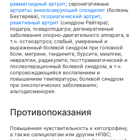
ревматоидный артрит
; серонегативные
артриты
:
анкилозирующий спондилит
(болезнь
Бехтерева),
псориатический артрит
,
реактивный артрит
(синдром Рейтера);
подагра, псевдоподагра; дегенеративные
заболевания опорно-двигательного аппарата, в
т.ч. остеоартроз; слабый, умеренный и
выраженный болевой синдром при головной
боли, мигрени, тендините, бурсите, миалгии,
невралгии, радикулите; посттравматический и
послеоперационный болевой синдром, в т.ч.
сопровождающийся воспалением и
повышением температуры; болевой синдром
при онкологических заболеваниях;
альгодисменорея.
Противопоказания
Повышенная чувствительность к кетопрофену,
а также салицилатам или другим НПВС;