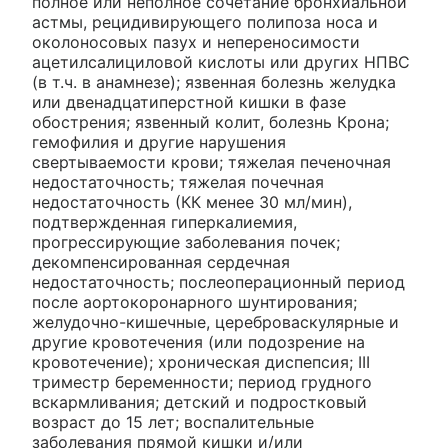
полное или неполное сочетание бронхиальной
астмы, рецидивирующего полипоза носа и
околоносовых пазух и непереносимости
ацетилсалициловой кислоты или других НПВС
(в т.ч. в анамнезе); язвенная болезнь желудка
или двенадцатиперстной кишки в фазе
обострения; язвенный колит, болезнь Крона;
гемофилия и другие нарушения
свертываемости крови; тяжелая печеночная
недостаточность; тяжелая почечная
недостаточность (КК менее 30 мл/мин),
подтвержденная гиперкалиемия,
прогрессирующие заболевания почек;
декомпенсированная сердечная
недостаточность; послеоперационный период
после аортокоронарного шунтирования;
желудочно-кишечные, цереброваскулярные и
другие кровотечения (или подозрение на
кровотечение); хроническая диспепсия; III
триместр беременности; период грудного
вскармливания; детский и подростковый
возраст до 15 лет; воспалительные
заболевания прямой кишки и/или