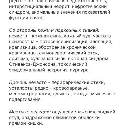
редко - острая почечная недостаточность,
интерстициальный нефрит, нефротический
синдром, аномальные значения показателей
функции почек.
Со стороны кожи и подкожных тканей:
нечасто - кожная сыпь, кожный зуд; частота
неизвестна - фотосенсибилизация, алопеция,
крапивница, обострение хронической
крапивницы, ангионевротический отек,
эритема, буллезная сыпь, включая синдром
Стивенса-Джонсона, токсический
эпидермальный некролиз, пурпура.
Прочие:
нечасто - периферические отеки,
усталость; редко - кровохарканье,
менометроррагия, одышка, жажда, мышечные
подергивания.
Местные реакции:
ощущение жжения, жидкий
стул, раздражение слизистой оболочки
прямой кишки.