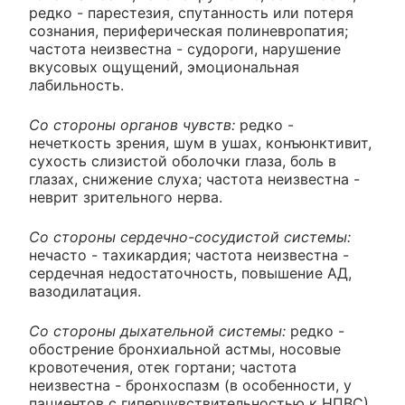
редко - парестезия, спутанность или потеря
сознания, периферическая полиневропатия;
частота неизвестна - судороги, нарушение
вкусовых ощущений, эмоциональная
лабильность.
Со стороны органов чувств:
редко -
нечеткость зрения, шум в ушах, конъюнктивит,
сухость слизистой оболочки глаза, боль в
глазах, снижение слуха; частота неизвестна -
неврит зрительного нерва.
Со стороны сердечно-сосудистой системы:
нечасто - тахикардия; частота неизвестна -
сердечная недостаточность, повышение АД,
вазодилатация.
Со стороны дыхательной системы:
редко -
обострение бронхиальной астмы, носовые
кровотечения, отек гортани; частота
неизвестна - бронхоспазм (в особенности, у
пациентов с гиперчувствительностью к НПВС),