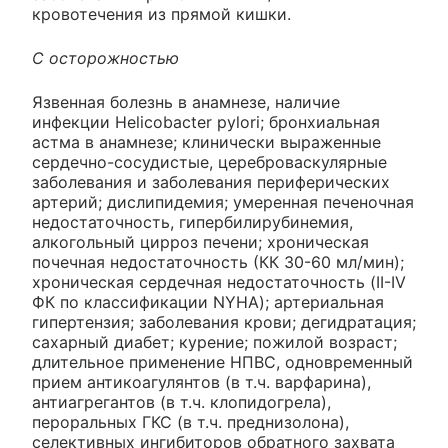
кровотечения из прямой кишки.
С осторожностью
Язвенная болезнь в анамнезе, наличие
инфекции Helicobacter pylori; бронхиальная
астма в анамнезе; клинически выраженные
сердечно-сосудистые, цереброваскулярные
заболевания и заболевания периферических
артерий; дислипидемия; умеренная печеночная
недостаточность, гипербилирубинемия,
алкогольный цирроз печени; хроническая
почечная недостаточность (КК 30-60 мл/мин);
хроническая сердечная недостаточность (II-IV
ФК по классификации NYHA); артериальная
гипертензия; заболевания крови; дегидратация;
сахарный диабет; курение; пожилой возраст;
длительное применение НПВС, одновременный
прием антикоагулянтов (в т.ч. варфарина),
антиагрегантов (в т.ч. клопидогрела),
пероральных ГКС (в т.ч. преднизолона),
селективных ингибиторов обратного захвата