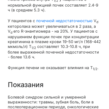
1/2
нормальной функцией почек составляет 2.4-9
ч (в среднем 5.3 ч).
У пациентов с
почечной недостаточностью
V
d
кеторолака может увеличиваться в 2 раза, а
V
его R-энантиомера - на 20%. У пациентов с
d
нарушением функции почек при концентрации
креатинина в плазме крови 19-50 мг/л (168-442
мкмоль/л) T
составляет 10.3-10.8 ч, при
1/2
более выраженной почечной недостаточности
- более 13.6 ч.
Функция печени не оказывает влияния на T
.
1/2
Показания
Болевой синдром сильной и умеренной
выраженности: травмы, зубная боль, боли в
послеоперационном периоде, онкологические