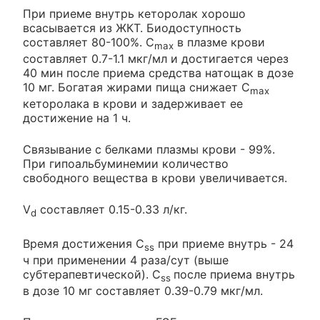
При приеме внутрь кеторолак хорошо
всасывается из ЖКТ. Биодоступность
составляет 80-100%. C
в плазме крови
max
составляет 0.7-1.1 мкг/мл и достигается через
40 мин после приема средства натощак в дозе
10 мг. Богатая жирами пища снижает C
max
кеторолака в крови и задерживает ее
достижение на 1 ч.
Связывание с белками плазмы крови - 99%.
При гипоальбуминемии количество
свободного вещества в крови увеличивается.
V
составляет 0.15-0.33 л/кг.
d
Время достижения C
при приеме внутрь - 24
ss
ч при применении 4 раза/сут (выше
субтерапевтической). C
после приема внутрь
ss
в дозе 10 мг составляет 0.39-0.79 мкг/мл.