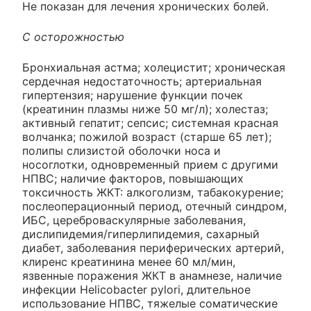
Не показан для лечения хронических болей.
С осторожностью
Бронхиальная астма; холецистит; хроническая
сердечная недостаточность; артериальная
гипертензия; нарушение функции почек
(креатинин плазмы ниже 50 мг/л); холестаз;
активный гепатит; сепсис; системная красная
волчанка; пожилой возраст (старше 65 лет);
полипы слизистой оболочки носа и
носоглотки, одновременный прием с другими
НПВС; наличие факторов, повышающих
токсичность ЖКТ: алкоголизм, табакокурение;
послеоперационный период, отечный синдром,
ИБС, цереброваскулярные заболевания,
дислипидемия/гиперлипидемия, сахарный
диабет, заболевания периферических артерий,
клиренс креатинина менее 60 мл/мин,
язвенные поражения ЖКТ в анамнезе, наличие
инфекции Helicobacter pylori, длительное
использование НПВС, тяжелые соматические