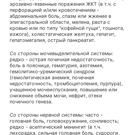
эрозивно-язвенные поражения ЖКТ (в т.ч. с
перфорацией и/или кровотечением -
абдоминальная боль, спазм или жжение в
эпигастральной области, мелена, рвота с
кровью или по типу "кофейной гущи", тошнота,
изжога), холестатическая желтуха, гепатит,
гепатомегалия, острый панкреатит.
Со стороны мочевыделительной системы:
редко - острая почечная недостаточность,
боль в пояснице, гематурия, азотемия,
гемолитико-уремический синдром
(гемолитическая анемия, почечная
недостаточность, тромбоцитопения, пурпура),
учащенное мочеиспускание, повышение или
снижение объема мочи, нефрит, отеки
почечного генеза.
Со стороны нервной системы:
часто -
головная боль, головокружение, сонливость;
редко - асептический менингит (в т.ч.
лихорадка, сильная головная боль, судороги,