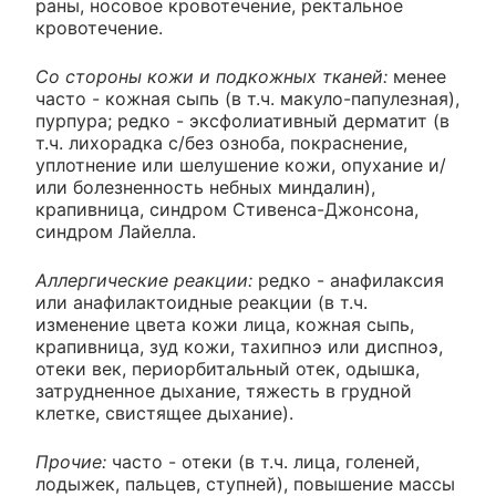
раны, носовое кровотечение, ректальное
кровотечение.
Со стороны кожи и подкожных тканей:
менее
часто - кожная сыпь (в т.ч. макуло-папулезная),
пурпура; редко - эксфолиативный дерматит (в
т.ч. лихорадка с/без озноба, покраснение,
уплотнение или шелушение кожи, опухание и/
или болезненность небных миндалин),
крапивница, синдром Стивенса-Джонсона,
синдром Лайелла.
Аллергические реакции:
редко - анафилаксия
или анафилактоидные реакции (в т.ч.
изменение цвета кожи лица, кожная сыпь,
крапивница, зуд кожи, тахипноэ или диспноэ,
отеки век, периорбитальный отек, одышка,
затрудненное дыхание, тяжесть в грудной
клетке, свистящее дыхание).
Прочие:
часто - отеки (в т.ч. лица, голеней,
лодыжек, пальцев, ступней), повышение массы