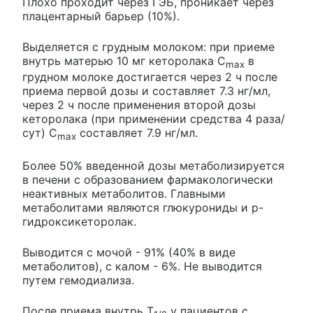
Плохо проходит через ГЭБ, проникает через
плацентарный барьер (10%).
Выделяется с грудным молоком: при приеме
внутрь матерью 10 мг кеторолака C
в
max
грудном молоке достигается через 2 ч после
приема первой дозы и составляет 7.3 нг/мл,
через 2 ч после применения второй дозы
кеторолака (при применении средства 4 раза/
сут) C
составляет 7.9 нг/мл.
max
Более 50% введенной дозы метаболизируется
в печени с образованием фармакологически
неактивных метаболитов. Главными
метаболитами являются глюкурониды и p-
гидроксикеторолак.
Выводится с мочой - 91% (40% в виде
метаболитов), с калом - 6%. Не выводится
путем гемодиализа.
После приема внутрь T
у пациентов с