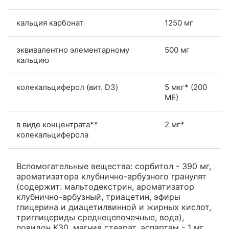
кальция карбонат
1250 мг
эквивалентно элементарному
500 мг
кальцию
колекальциферол (вит. D3)
5 мкг* (200
МЕ)
в виде концентрата**
2 мг*
колекальциферола
Вспомогательные вещества: сорбитол - 390 мг,
ароматизатора клубнично-арбузного гранулят
(содержит: мальтодекстрин, ароматизатор
клубнично-арбузный, триацетин, эфиры
глицерина и диацетилвинной и жирных кислот,
триглицериды среднецепочечные, вода),
повидон K30, магния стеарат, аспартам - 1 мг.