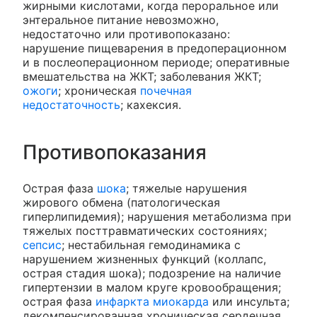
жирными кислотами, когда пероральное или
энтеральное питание невозможно,
недостаточно или противопоказано:
нарушение пищеварения в предоперационном
и в послеоперационном периоде; оперативные
вмешательства на ЖКТ; заболевания ЖКТ;
ожоги
; хроническая
почечная
недостаточность
; кахексия.
Противопоказания
Острая фаза
шока
; тяжелые нарушения
жирового обмена (патологическая
гиперлипидемия); нарушения метаболизма при
тяжелых посттравматических состояниях;
сепсис
; нестабильная гемодинамика с
нарушением жизненных функций (коллапс,
острая стадия шока); подозрение на наличие
гипертензии в малом круге кровообращения;
острая фаза
инфаркта миокарда
или инсульта;
декомпенсированная хроническая сердечная