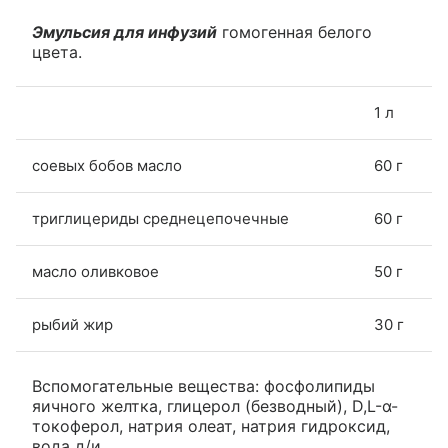
Эмульсия для инфузий
гомогенная белого
цвета.
1 л
соевых бобов масло
60 г
триглицериды среднецепочечные
60 г
масло оливковое
50 г
рыбий жир
30 г
Вспомогательные вещества: фосфолипиды
яичного желтка, глицерол (безводный), D,L-α-
токоферол, натрия олеат, натрия гидроксид,
вода д/и.