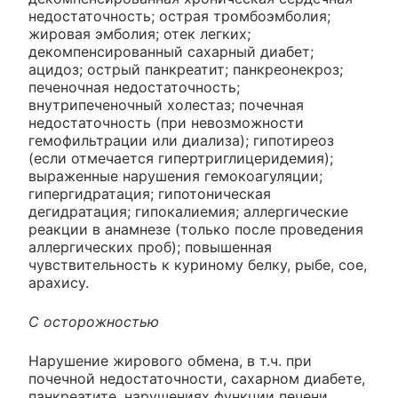
недостаточность; острая тромбоэмболия;
жировая эмболия; отек легких;
декомпенсированный сахарный диабет;
ацидоз; острый панкреатит; панкреонекроз;
печеночная недостаточность;
внутрипеченочный холестаз; почечная
недостаточность (при невозможности
гемофильтрации или диализа); гипотиреоз
(если отмечается гипертриглицеридемия);
выраженные нарушения гемокоагуляции;
гипергидратация; гипотоническая
дегидратация; гипокалиемия; аллергические
реакции в анамнезе (только после проведения
аллергических проб); повышенная
чувствительность к куриному белку, рыбе, сое,
арахису.
С осторожностью
Нарушение жирового обмена, в т.ч. при
почечной недостаточности, сахарном диабете,
панкреатите, нарушениях функции печени,