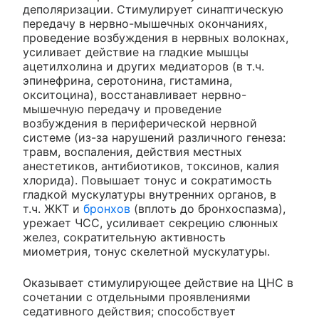
деполяризации. Стимулирует синаптическую
передачу в нервно-мышечных окончаниях,
проведение возбуждения в нервных волокнах,
усиливает действие на гладкие мышцы
ацетилхолина и других медиаторов (в т.ч.
эпинефрина, серотонина, гистамина,
окситоцина), восстанавливает нервно-
мышечную передачу и проведение
возбуждения в периферической нервной
системе (из-за нарушений различного генеза:
травм, воспаления, действия местных
анестетиков, антибиотиков, токсинов, калия
хлорида). Повышает тонус и сократимость
гладкой мускулатуры внутренних органов, в
т.ч. ЖКТ и
бронхов
(вплоть до бронхоспазма),
урежает ЧСС, усиливает секрецию слюнных
желез, сократительную активность
миометрия, тонус скелетной мускулатуры.
Оказывает стимулирующее действие на ЦНС в
сочетании с отдельными проявлениями
седативного действия; способствует