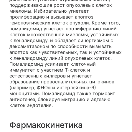
поддерживающие рост опухолевых клеток
миеломы. Избирательно угнетает
пролиферацию и вызывает апоптоз
гемопоэтических клеток опухоли. Кроме того,
помалидомид угнетает пролиферацию линий
клеток множественной миеломы, устойчивых
к леналидомиду, и обладает синергизмом с
дексаметазоном по способности вызывать
апоптоз как чувствительных, так и устойчивых
к леналидомиду линий опухолевых клеток.
Помалидомид усиливает клеточный
иммунитет с участием Т-клеток и
естественных киллеров и угнетает
образование провоспалительных цитокинов
(например, ФНОα и интерлейкина-6)
моноцитами. Помалидомид также тормозит
ангиогенез, блокируя миграцию и адгезию
клеток эндотелия.
Фармакокинетика