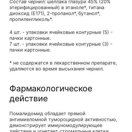
Состав чернил:
шеллака глазури 45% (20%
этерифицированный) в этаноле*, титана
диоксид (Е171), 2-пропанол*, бутанол*,
пропиленгликоль*.
4 шт. - упаковки ячейковые контурные (5) -
пачки картонные.
7 шт. - упаковки ячейковые контурные (3) -
пачки картонные.
* не содержатся в лекарственном препарате,
удаляются во время высыхания чернил.
Фармакологическое
действие
Помалидомид обладает прямой
антимиеломной тумороцидной активностью,
демонстрирует иммуномодулирующее
действие и угнетает стромальные клетки,