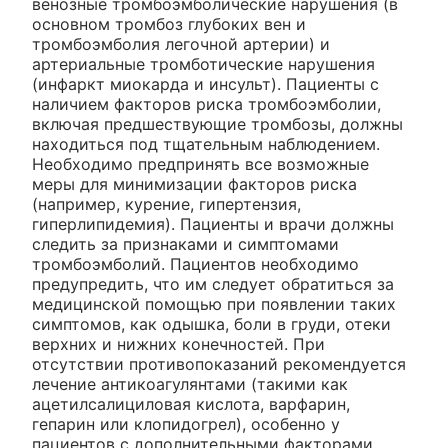
венозные тромбоэмболические нарушения (в
основном тромбоз глубоких вен и
тромбоэмболия легочной артерии) и
артериальные тромботические нарушения
(инфаркт миокарда и инсульт). Пациенты с
наличием факторов риска тромбоэмболии,
включая предшествующие тромбозы, должны
находиться под тщательным наблюдением.
Необходимо предпринять все возможные
меры для минимизации факторов риска
(например, курение, гипертензия,
гиперлипидемия). Пациенты и врачи должны
следить за признаками и симптомами
тромбоэмболий. Пациентов необходимо
предупредить, что им следует обратиться за
медицинской помощью при появлении таких
симптомов, как одышка, боли в груди, отеки
верхних и нижних конечностей. При
отсутствии противопоказаний рекомендуется
лечение антикоагулянтами (такими как
ацетилсалициловая кислота, варфарин,
гепарин или клопидогрел), особенно у
пациентов с дополнительными факторами