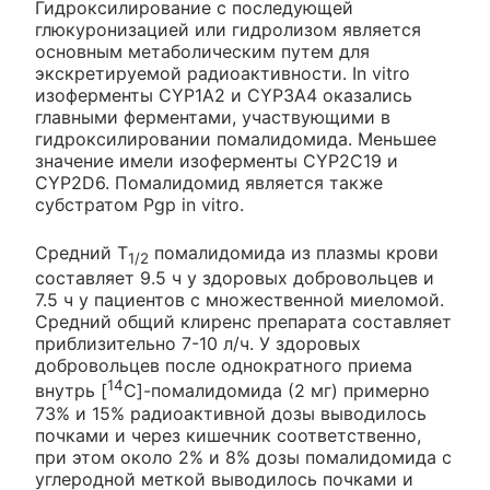
Гидроксилирование с последующей
глюкуронизацией или гидролизом является
основным метаболическим путем для
экскретируемой радиоактивности. In vitro
изоферменты CYP1A2 и CYP3A4 оказались
главными ферментами, участвующими в
гидроксилировании помалидомида. Меньшее
значение имели изоферменты CYP2C19 и
CYP2D6. Помалидомид является также
субстратом Pgp in vitro.
Средний Т
помалидомида из плазмы крови
1/2
составляет 9.5 ч у здоровых добровольцев и
7.5 ч у пациентов с множественной миеломой.
Средний общий клиренс препарата составляет
приблизительно 7-10 л/ч. У здоровых
добровольцев после однократного приема
14
внутрь [
С]-помалидомида (2 мг) примерно
73% и 15% радиоактивной дозы выводилось
почками и через кишечник соответственно,
при этом около 2% и 8% дозы помалидомида с
углеродной меткой выводилось почками и