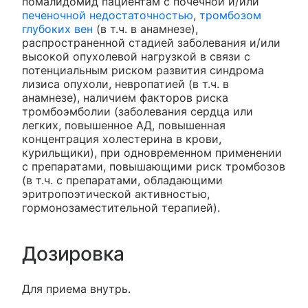
помалидомид пациентам с почечной и/или
печеночной недостаточностью
,
тромбозом
глубоких вен
(в т.ч. в анамнезе),
распространенной стадией заболевания и/или
высокой опухолевой нагрузкой в связи с
потенциальным риском развития синдрома
лизиса опухоли, невропатией (в т.ч. в
анамнезе), наличием факторов риска
тромбоэмболии (заболевания сердца или
легких, повышенное АД, повышенная
концентрация холестерина в крови,
курильщики), при одновременном применении
с препаратами, повышающими риск тромбозов
(в т.ч. с препаратами, обладающими
эритропоэтической активностью,
гормонозаместительной терапией).
Дозировка
Для приема внутрь.