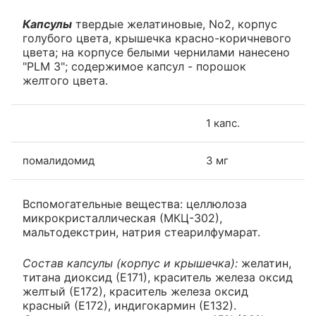
Капсулы
твердые желатиновые, No2, корпус
голубого цвета, крышечка красно-коричневого
цвета; на корпусе белыми чернилами нанесено
"PLM 3"; содержимое капсул - порошок
желтого цвета.
1 капс.
помалидомид
3 мг
Вспомогательные вещества: целлюлоза
микрокристаллическая (МКЦ-302),
мальтодекстрин, натрия стеарилфумарат.
Состав капсулы (корпус и крышечка):
желатин,
титана диоксид (Е171), краситель железа оксид
желтый (Е172), краситель железа оксид
красный (Е172), индигокармин (Е132).