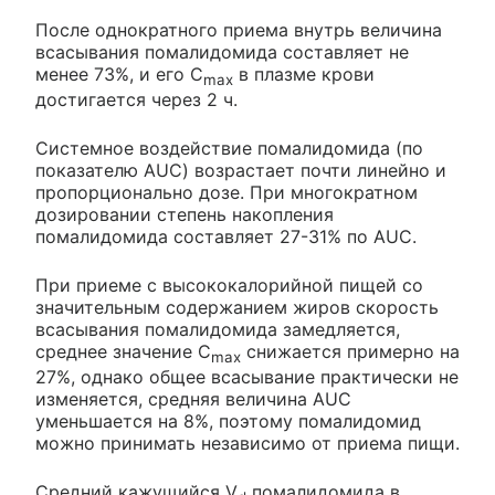
После однократного приема внутрь величина
всасывания помалидомида составляет не
менее 73%, и его C
в плазме крови
max
достигается через 2 ч.
Системное воздействие помалидомида (по
показателю AUC) возрастает почти линейно и
пропорционально дозе. При многократном
дозировании степень накопления
помалидомида составляет 27-31% по AUC.
При приеме с высококалорийной пищей со
значительным содержанием жиров скорость
всасывания помалидомида замедляется,
среднее значение C
снижается примерно на
max
27%, однако общее всасывание практически не
изменяется, средняя величина AUC
уменьшается на 8%, поэтому помалидомид
можно принимать независимо от приема пищи.
Средний кажущийся V
помалидомида в