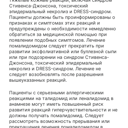
Стивенса-Джонсона, токсический
эпидермальный некролиз и DRESS-синдром.
Пациенты должны быть проинформированы о
признаках и симптомах этих реакций и
предупреждены о необходимости немедленно
обратиться за медицинской помощью при
появлении подобных симптомов. Лечение
помалидомидом следует прекратить при
развитии эксфолиативной или буллезной сыпи
или при подозрении на синдром Стивенса-
Джонсона, токсический эпидермальный
некролиз и DRESS-синдром. Лечение не
следует возобновлять после разрешения
вышеуказанных реакций.
Пациенты с серьезными аллергическими
реакциями на талидомид или леналидомид в
анамнезе могут иметь повышенный риск
развития реакций гиперчувствительности и не
должны получать помалидомид. Следует
рассмотреть возможность прерывания или
прекращения лечения помалидомидом в