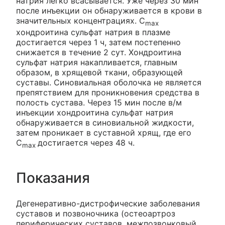
натрия легко всасывается. Уже через 30 мин
после инъекции он обнаруживается в крови в
значительных концентрациях. C
max
хондроитина сульфат натрия в плазме
достигается через 1 ч, затем постепенно
снижается в течение 2 сут. Хондроитина
сульфат натрия накапливается, главным
образом, в хрящевой ткани, образующей
суставы. Синовиальная оболочка не является
препятствием для проникновения средства в
полость сустава. Через 15 мин после в/м
инъекции хондроитина сульфат натрия
обнаруживается в синовиальной жидкости,
затем проникает в суставной хрящ, где его
C
достигается через 48 ч.
max
Показания
Дегенеративно-дистрофические заболевания
суставов и позвоночника (остеоартроз
периферических суставов, межпозвонковый