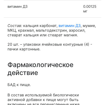
витамин Д3
0.00125
мг
Состав:
кальция карбонат,
витамин Д3
, мумие,
МКЦ, крахмал, мальтодекстрин, аэросил,
стеарат кальция или стеарат магния.
20 шт. – упаковки ячейковые контурные (4) -
пачки картонные.
Фармакологическое
действие
БАД к пище.
В состав используемой биологически
активной добавки к пище могут быть
включены не все перечисленные ниже