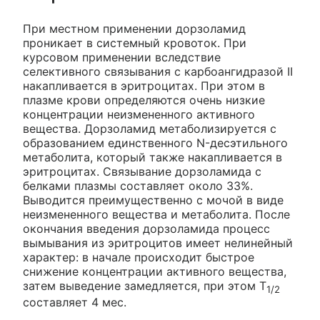
При местном применении дорзоламид
проникает в системный кровоток. При
курсовом применении вследствие
селективного связывания с карбоангидразой II
накапливается в эритроцитах. При этом в
плазме крови определяются очень низкие
концентрации неизмененного активного
вещества. Дорзоламид метаболизируется с
образованием единственного N-десэтильного
метаболита, который также накапливается в
эритроцитах. Связывание дорзоламида с
белками плазмы составляет около 33%.
Выводится преимущественно с мочой в виде
неизмененного вещества и метаболита. После
окончания введения дорзоламида процесс
вымывания из эритроцитов имеет нелинейный
характер: в начале происходит быстрое
снижение концентрации активного вещества,
затем выведение замедляется, при этом T
1/2
составляет 4 мес.