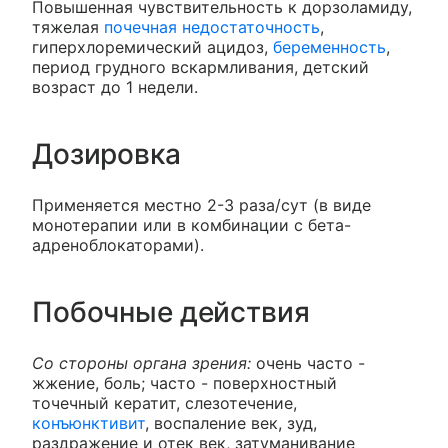
Повышенная чувствительность к дорзоламиду,
тяжелая
почечная недостаточность
,
гиперхлоремический ацидоз,
беременность
,
период грудного вскармливания, детский
возраст до 1 недели.
Дозировка
Применяется местно 2-3 раза/сут (в виде
монотерапии или в комбинации с бета-
адреноблокаторами).
Побочные действия
Со стороны органа зрения:
очень часто -
жжение, боль; часто - поверхностный
точечный кератит, слезотечение,
конъюнктивит
, воспаление век, зуд,
раздражение и отек век, затуманивание