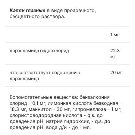
Капли глазные
в виде прозрачного,
бесцветного раствора.
1 мл
дорзоламида гидрохлорид
22.3
мг,
что соответствует содержанию
20 мг
дорзоламида
Вспомогательные вещества: бензалкония
хлорид - 0.1 мг, лимонная кислота безводная -
18.3 мг, маннитол - 20 мг, гипромеллоза - 1 мг,
хлористоводородная кислота - q.s. до
доведения рН, натрия гидроксид - q.s. до
доведения рН, вода д/и - до 1 мл.