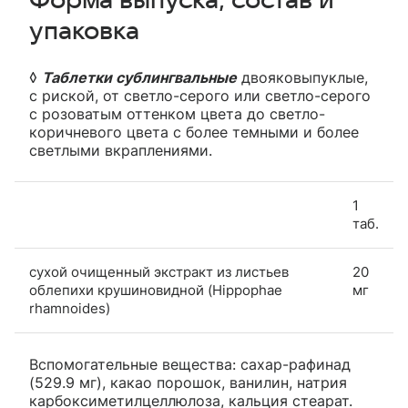
Форма выпуска, состав и
упаковка
◊
Таблетки сублингвальные
двояковыпуклые,
с риской, от светло-серого или светло-серого
с розоватым оттенком цвета до светло-
коричневого цвета с более темными и более
светлыми вкраплениями.
1
таб.
сухой очищенный экстракт из листьев
20
облепихи крушиновидной (Hippophae
мг
rhamnoides)
Вспомогательные вещества: сахар-рафинад
(529.9 мг), какао порошок, ванилин, натрия
карбоксиметилцеллюлоза, кальция стеарат.