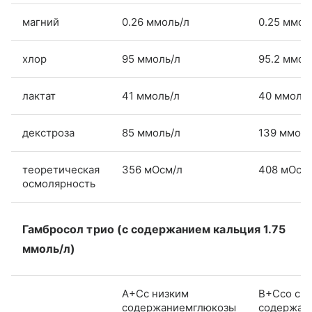
магний
0.26 ммоль/л
0.25 ммол
хлор
95 ммоль/л
95.2 ммол
лактат
41 ммоль/л
40 ммоль/
декстроза
85 ммоль/л
139 ммоль
теоретическая
356 мОсм/л
408 мОсм
осмолярность
Гамбросол трио (с содержанием кальция 1.75
ммоль/л)
А+Сс низким
В+Ссо ср
содержаниемглюкозы
содержан