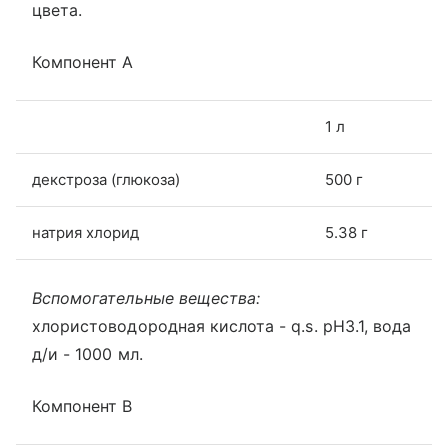
цвета.
Компонент А
1 л
декстроза (глюкоза)
500 г
натрия хлорид
5.38 г
Вспомогательные вещества:
хлористоводородная кислота - q.s. рН3.1, вода
д/и - 1000 мл.
Компонент В