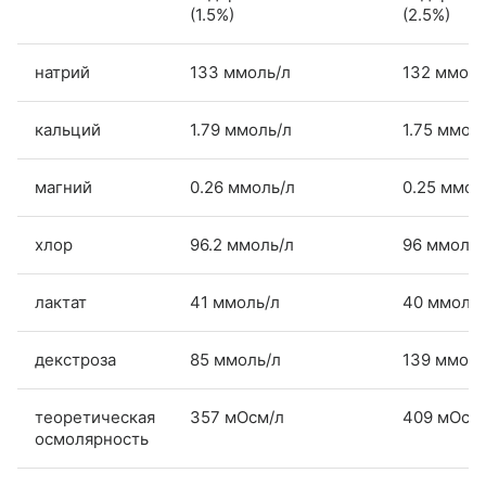
(1.5%)
(2.5%)
натрий
133 ммоль/л
132 ммоль
кальций
1.79 ммоль/л
1.75 ммол
магний
0.26 ммоль/л
0.25 ммол
хлор
96.2 ммоль/л
96 ммоль/
лактат
41 ммоль/л
40 ммоль/
декстроза
85 ммоль/л
139 ммоль
теоретическая
357 мОсм/л
409 мОсм
осмолярность