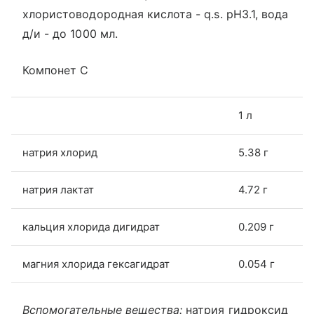
хлористоводородная кислота - q.s. рН3.1, вода
д/и - до 1000 мл.
Компонет С
1 л
натрия хлорид
5.38 г
натрия лактат
4.72 г
кальция хлорида дигидрат
0.209 г
магния хлорида гексагидрат
0.054 г
Вспомогательные вещества:
натрия гидроксид