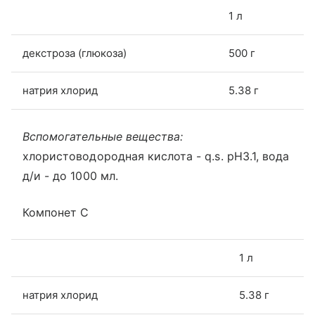
1 л
декстроза (глюкоза)
500 г
натрия хлорид
5.38 г
Вспомогательные вещества:
хлористоводородная кислота - q.s. рН3.1, вода
д/и - до 1000 мл.
Компонет С
1 л
натрия хлорид
5.38 г