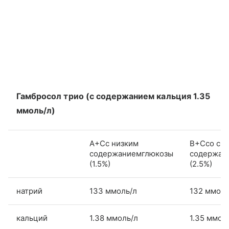
Гамбросол трио (с содержанием кальция 1.35
ммоль/л)
А+Сс низким
В+Ссо ср
содержаниемглюкозы
содержан
(1.5%)
(2.5%)
натрий
133 ммоль/л
132 ммоль
кальций
1.38 ммоль/л
1.35 ммол