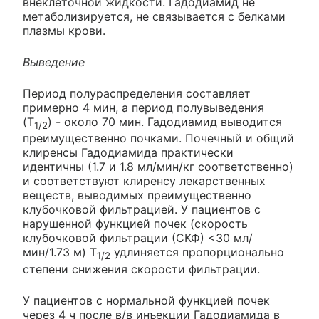
внеклеточной жидкости. Гадодиамид не
метаболизируется, не связывается с белками
плазмы крови.
Выведение
Период полураспределения составляет
примерно 4 мин, а период полувыведения
(T
) - около 70 мин. Гадодиамид выводится
1/2
преимущественно почками. Почечный и общий
клиренсы Гадодиамида практически
идентичны (1.7 и 1.8 мл/мин/кг соответственно)
и соответствуют клиренсу лекарственных
веществ, выводимых преимущественно
клубочковой фильтрацией. У пациентов с
нарушенной функцией почек (скорость
клубочковой фильтрации (СКФ) <30 мл/
мин/1.73 м) T
удлиняется пропорционально
1/2
степени снижения скорости фильтрации.
У пациентов с нормальной функцией почек
через 4 ч после в/в инъекции Гадодиамида в